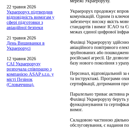
мережі Украероруху.
22 травня 2026
Украерорух продовжує впрова
Украерорух підтвердив
комунікацій. Одним із ключов
відповідність вимогам у
забезпечує високу якість мов
сфері підготовки з
стандартів і вимог ICAO та Є
авіаційної безпеки
межах єдиної цифрової інфра
21 травня 2026
Фахівці Украероруху здійснюю
День Вишиванки в
авіаційного повітряного елек
Украерорусі
зруйнованих або пошкоджених 
російської агресії. Це дозво
12 травня 2026
базу нового покоління з урах
САІ Украероруху
розпочала співпрацю з
Персонал, відповідальний за 
компанією ASAP s.r.o. у
та інструктажі. Програми охо
місті Пезінок
сертифікації, дотримання прот
(Словаччина).
Паралельно триває активна р
Фахівці Украероруху беруть у
функціонування та сертифіка
вимог.
Складовою частиною діяльнос
обслуговування, є надання по