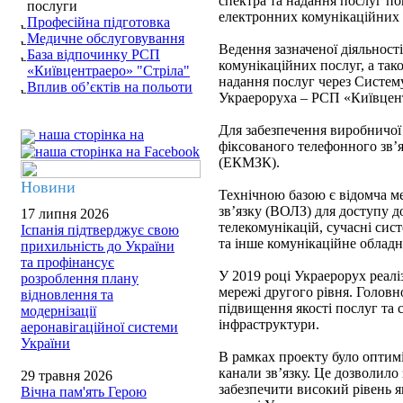
спектра та надання послуг п
послуги
електронних комунікаційних м
Професійна підготовка
Медичне обслуговування
Ведення зазначеної діяльності
База відпочинку РСП
комунікаційних послуг, а тако
«Київцентраеро» "Стріла"
надання послуг через Систем
Вплив об’єктів на польоти
Украероруха – РСП «Київцен
Для забезпечення виробничої 
наша сторінка на
фіксованого телефонного зв’
(ЕКМЗК).
Новини
Технічною базою є відомча м
зв’язку (ВОЛЗ) для доступу д
17 липня 2026
телекомунікацій, сучасні сис
Іспанія підтверджує свою
та інше комунікаційне обладн
прихильність до України
та профінансує
У 2019 році Украерорух реалі
розроблення плану
мережі другого рівня. Головн
відновлення та
підвищення якості послуг та 
модернізації
інфраструктури.
аеронавігаційної системи
України
В рамках проекту було оптим
канали зв’язку. Це дозволило
29 травня 2026
забезпечити високий рівень я
Вічна пам'ять Герою