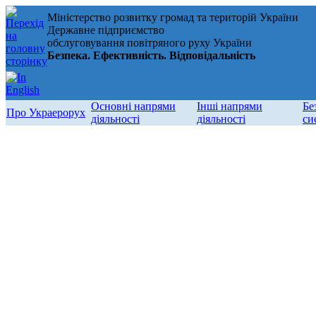
Міністерство розвитку громад та територій України
Державне підприємство
обслуговування повітряного руху України
Безпека. Ефективність. Відповідальність
Основні напрями
Інші напрями
Бе
Про Украерорух
діяльності
діяльності
си