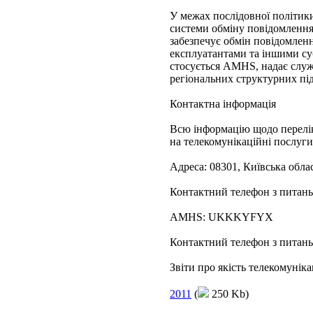
У межах послідовної політики
системи обміну повідомлен
забезпечує обмін повідомлен
експлуатантами та іншими суб
стосується AMHS, надає служ
регіональних структурних під
Контактна інформація
Всю інформацію щодо переліку
на телекомунікаційні послуг
Адреса: 08301, Київська облас
Контактний телефон з питань 
AMHS: UKKKYFYX
Контактний телефон з питань
Звіти про якість телекомунік
2011
(
250 Kb)