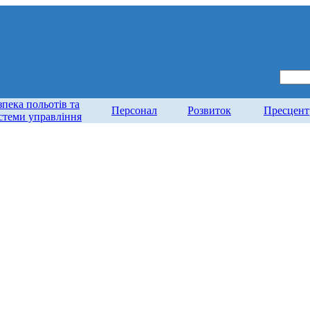
зпека польотів та
Персонал
Розвиток
Пресцент
стеми управління