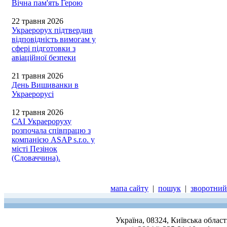
Вічна пам'ять Герою
22 травня 2026
Украерорух підтвердив
відповідність вимогам у
сфері підготовки з
авіаційної безпеки
21 травня 2026
День Вишиванки в
Украерорусі
12 травня 2026
САІ Украероруху
розпочала співпрацю з
компанією ASAP s.r.o. у
місті Пезінок
(Словаччина).
мапа сайту
|
пошук
|
зворотний 
Україна, 08324, Київська облас