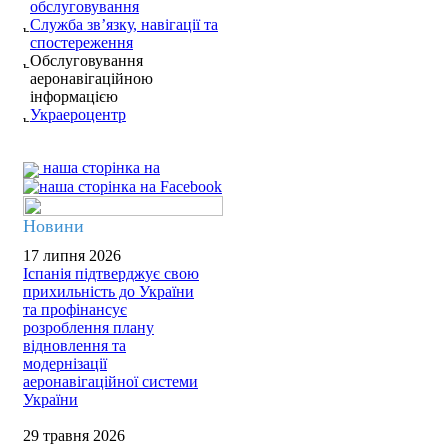
обслуговування
Служба зв’язку, навігації та
спостереження
Обслуговування
аеронавігаційною
інформацією
Украероцентр
наша сторінка на
Новини
17 липня 2026
Іспанія підтверджує свою
прихильність до України
та профінансує
розроблення плану
відновлення та
модернізації
аеронавігаційної системи
України
29 травня 2026