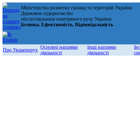
Міністерство розвитку громад та територій України
Державне підприємство
обслуговування повітряного руху України
Безпека. Ефективність. Відповідальність
Основні напрями
Інші напрями
Бе
Про Украерорух
діяльності
діяльності
си