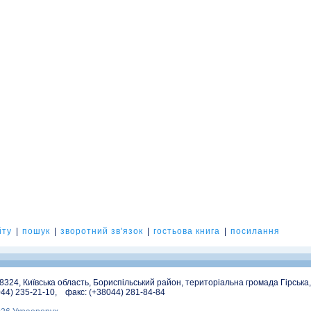
йту
|
пошук
|
зворотний зв'язок
|
гостьова книга
|
посилання
08324, Київська область, Бориспільський район, територіальна громада Гірська
044) 235-21-10, факс: (+38044) 281-84-84