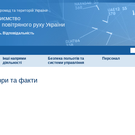
громад та територій України
риємство
 повітряного руху України
. Відповідальність
Інші напрями
Безпека польотів та
Персонал
діяльності
системи управління
ри та факти