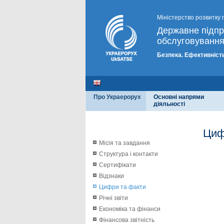
Міністерство розвитку 
Державне підп
обслуговування
Безпека. Ефективність
Про Украерорух
Основні напрями
діяльності
Циф
Місія та завдання
Структура і контакти
Сертифікати
Відзнаки
Цифри та факти
Річні звіти
Економіка та фінанси
Фінансова звітність