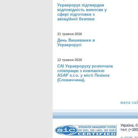
Украерорух підтвердив
відповідність вимогам у
сфері підготовки з
авіаційної безпеки
21 травня 2026
День Вишиванки в
Украерорусі
12 травня 2026
САІ Украероруху розпочала
співпрацю з компанією
ASAP s.r.o. у місті Пезінок
(Словаччина).
мапа са
Україна, 
тел: (+38