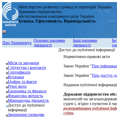
Міністерство розвитку громад та територій України
Державне підприємство
обслуговування повітряного руху України
Безпека. Ефективність. Відповідальність
Основні напрями
Інші напрями
Бе
Про Украерорух
діяльності
діяльності
си
Доступ до публічної інформації
Нормативно-правові акти
Місія та завдання
Закон України "
Про інформа
Структура і контакти
Сертифікати
Закон України "
Про доступ до
Відзнаки
Цифри та факти
Надання публічної інформаці
Річні звіти
Економіка та фінанси
Державне підприємство обс
Фінансова звітність
монополій на загальнодержав
Міжнародна діяльність
суден і, згідно з пунктом 4 ч
Доступ до публічної
розпорядником публічної інф
інформації
суден
.
Звернення громадян