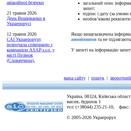
авіаційної безпеки
загальний опис інформац
запит;
21 травня 2026
підпис і дату (за умови
День Вишиванки в
необов’язкові реквізити
Украерорусі
12 травня 2026
Якщо вищезазначена інформаці
САІ Украероруху
анонімними
та не підлягають
розпочала співпрацю з
компанією ASAP s.r.o. у
У запиті на інформацію запит
місті Пезінок
(Словаччина).
мапа сайту
|
пошук
|
зворотний 
Україна, 08324, Київська облас
масив, будинок 1
тел: (+38044) 235-21-10, факс:
© 2005-2026 Украерорух