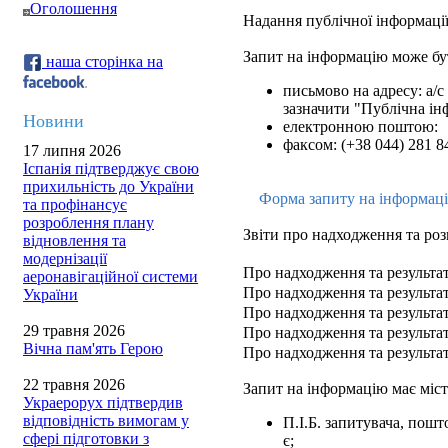
Оголошення
Надання публічної інформації
Запит на інформацію може бу
наша сторінка на
письмово на адресу: а/с 
зазначити "Публічна ін
Новини
електронною поштою:
факсом: (+38 044) 281 8
17 липня 2026
Іспанія підтверджує свою
прихильність до України
Форма запиту на інформац
та профінансує
розроблення плану
Звіти про надходження та роз
відновлення та
модернізації
Про надходження та результат
аеронавігаційної системи
Про надходження та результат
України
Про надходження та результат
29 травня 2026
Про надходження та результат
Вічна пам'ять Герою
Про надходження та результат
22 травня 2026
Запит на інформацію має міст
Украерорух підтвердив
відповідність вимогам у
П.І.Б. запитувача, пош
сфері підготовки з
є;