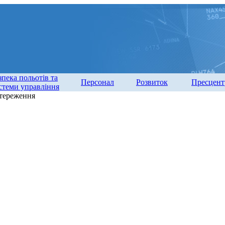
зпека польотів та
Персонал
Розвиток
Пресцент
стеми управління
стереження