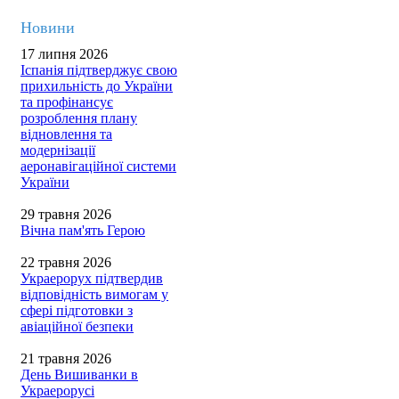
Новини
17 липня 2026
Іспанія підтверджує свою
прихильність до України
та профінансує
розроблення плану
відновлення та
модернізації
аеронавігаційної системи
України
29 травня 2026
Вічна пам'ять Герою
22 травня 2026
Украерорух підтвердив
відповідність вимогам у
сфері підготовки з
авіаційної безпеки
21 травня 2026
День Вишиванки в
Украерорусі