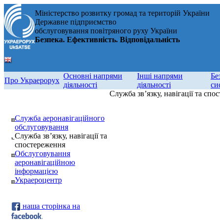
Міністерство розвитку громад та територій України
Державне підприємство
обслуговування повітряного руху України
Безпека. Ефективність. Відповідальність
Основні напрями
Інші напрями
Бе
Про Украерорух
діяльності
діяльності
си
Служба зв’язку, навігації та спо
Служба аеронавігаційного
обслуговування
Служба зв’язку, навігації та
спостереження
Обслуговування
аеронавігаційною
інформацією
Украероцентр
наша сторінка на