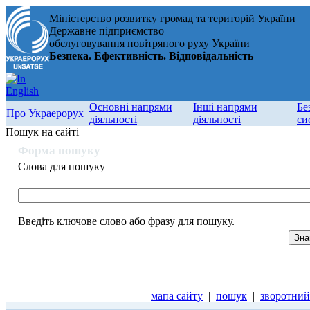
Міністерство розвитку громад та територій України
Державне підприємство
обслуговування повітряного руху України
Безпека. Ефективність. Відповідальність
Основні напрями
Інші напрями
Бе
Про Украерорух
діяльності
діяльності
си
Пошук на сайті
Форма пошуку
Слова для пошуку
Введіть ключове слово або фразу для пошуку.
мапа сайту
|
пошук
|
зворотний 