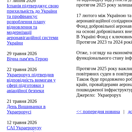
17 липня 2026
протягом 2025 року залиша
Іспанія підтверджує свою
прихильність до України
17 лютого між Україною та
та профінансує
аеронавігаційної солідарно
розроблення плану
Фонд добровільної аеронав
відновлення та
на основі добровільних вне
модернізації
В Україні Фонд є ключовим
аеронавігаційної системи
Протягом 2023 та 2024 рокі
України
Отже, з огляду на економіч
29 травня 2026
функціонального стану інфр
Вічна пам'ять Герою
Протягом 2025 року важлив
22 травня 2026
повітряних суден в повітря
Украерорух підтвердив
Також буде продовжено роб
відповідність вимогам у
країн, провайдерами аерон
сфері підготовки з
пошкодженої інфраструкту
авіаційної безпеки
Джерело: Украерорух
21 травня 2026
День Вишиванки в
<< попередня новина
|
д
Украерорусі
12 травня 2026
САІ Украероруху