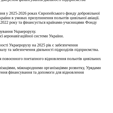
ня у 2025-2026 роках Європейського фонду добровільної
країни в умовах призупинення польотів цивільної авіації.
 2022 року та фінансується країнами-учасницями Фонду
вування Украероруху.
ї аеронавігаційної системи України.
ості Украероруху на 2025 рік є забезпечення
лу та забезпечення діяльності підрозділів підприємства.
я повоєнного поетапного відновлення польотів цивільних
ізаціями, міжнародними організаціями розвитку, Урядами
чення фінансування та допомоги для відновлення