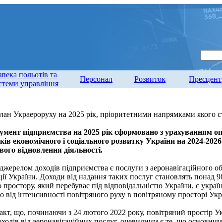
зпека польотів та
Персонал
Розвиток
Пресцент
стеми управління
ан Украероруху на 2025 рік, пріоритетними напрямками якого ст
умент підприємства на 2025 рік сформовано з урахуванням о
ів економічного і соціального розвитку України на 2024-2026
вого відновлення діяльності.
джерелом доходів підприємства є послуги з аеронавігаційного о
ії України. Доходи від надання таких послуг становлять понад 9
простору, який перебуває під відповідальністю України, є украї
 від інтенсивності повітряного руху в повітряному просторі Укр
кт, що, починаючи з 24 лютого 2022 року, повітряний простір Ук
доходів від аеронавігаційних послуг, очевидним є те, що основн