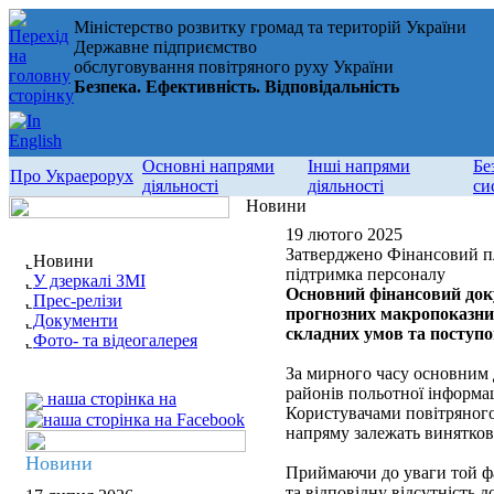
Міністерство розвитку громад та територій України
Державне підприємство
обслуговування повітряного руху України
Безпека. Ефективність. Відповідальність
Основні напрями
Інші напрями
Бе
Про Украерорух
діяльності
діяльності
си
Новини
19 лютого 2025
Затверджено Фінансовий пл
Новини
підтримка персоналу
У дзеркалі ЗМІ
Основний фінансовий док
Прес-релізи
прогнозних макропоказник
Документи
складних умов та поступо
Фото- та відеогалерея
За мирного часу основним 
районів польотної інформац
наша сторінка на
Користувачами повітряного 
напряму залежать винятково
Новини
Приймаючи до уваги той фа
та відповідну відсутність 