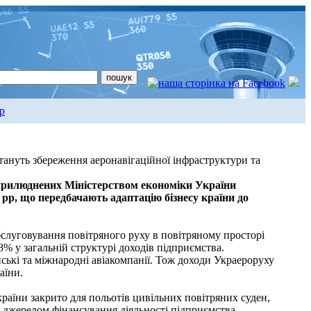
р
ануть збереження аеронавігаційної інфраструктури та
прилюднених Міністерством економіки України
 рр, що передбачають адаптацію бізнесу країни до
бслуговування повітряного руху в повітряному просторі
8% у загальній структурі доходів підприємства.
нські та міжнародні авіакомпанії. Тож доходи Украероруху
аїни.
раїни закрито для польотів цивільних повітряних суден,
им джерелом фінансування діяльності підприємства