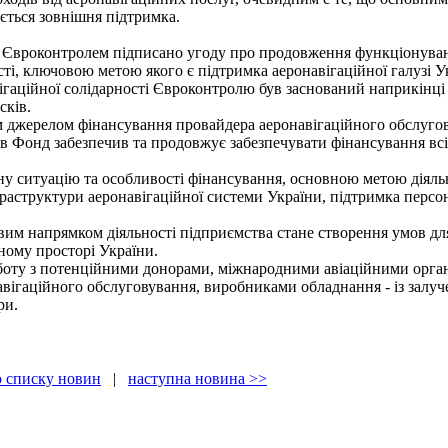
ється зовнішня підтримка.
 Євроконтролем підписано угоду про продовження функціонуван
сті, ключовою метою якого є підтримка аеронавігаційної галузі У
ігаційної солідарності Євроконтролю був заснований наприкінці
сків.
 джерелом фінансування провайдера аеронавігаційного обслуго
в Фонд забезпечив та продовжує забезпечувати фінансування всіє
ну ситуацію та особливості фінансування, основною метою діяльн
аструктури аеронавігаційної системи України, підтримка персона
им напрямком діяльності підприємства стане створення умов дл
ному просторі України.
оту з потенційними донорами, міжнародними авіаційними орган
авігаційного обслуговування, виробниками обладнання - із залу
ри.
о списку новин
|
наступна новина >>