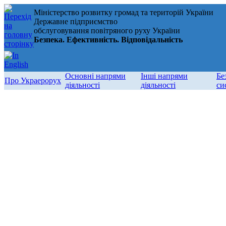
Міністерство розвитку громад та територій України
Державне підприємство
обслуговування повітряного руху України
Безпека. Ефективність. Відповідальність
Основні напрями
Інші напрями
Бе
Про Украерорух
діяльності
діяльності
си