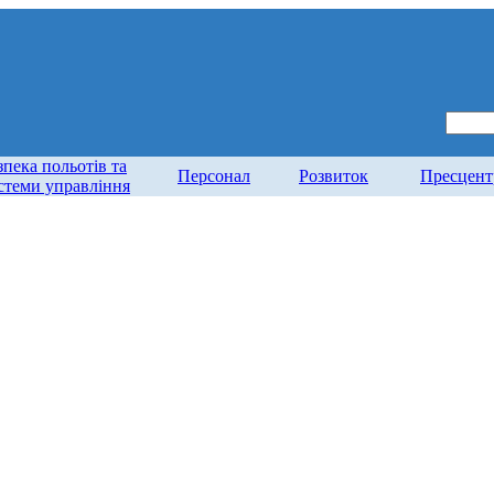
зпека польотів та
Персонал
Розвиток
Пресцент
стеми управління