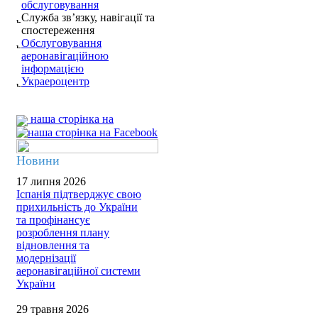
обслуговування
Служба зв’язку, навігації та
спостереження
Обслуговування
аеронавігаційною
інформацією
Украероцентр
наша сторінка на
Новини
17 липня 2026
Іспанія підтверджує свою
прихильність до України
та профінансує
розроблення плану
відновлення та
модернізації
аеронавігаційної системи
України
29 травня 2026