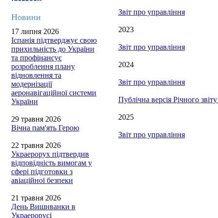
Звіт про управління
Новини
2023
17 липня 2026
Іспанія підтверджує свою
Звіт про управління
прихильність до України
та профінансує
2024
розроблення плану
відновлення та
Звіт про управління
модернізації
аеронавігаційної системи
Публічна версія Річного звіт
України
2025
29 травня 2026
Вічна пам'ять Герою
Звіт про управління
22 травня 2026
Украерорух підтвердив
відповідність вимогам у
сфері підготовки з
авіаційної безпеки
21 травня 2026
День Вишиванки в
Украерорусі