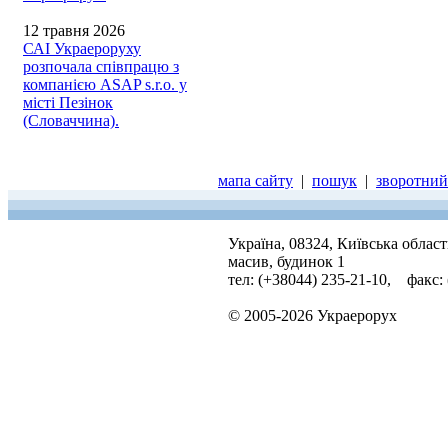
12 травня 2026
САІ Украероруху
розпочала співпрацю з
компанією ASAP s.r.o. у
місті Пезінок
(Словаччина).
мапа сайту
|
пошук
|
зворотний 
Україна, 08324, Київська облас
масив, будинок 1
тел: (+38044) 235-21-10, факс:
© 2005-2026 Украерорух