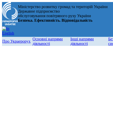
Міністерство розвитку громад та територій України
Державне підприємство
обслуговування повітряного руху України
Безпека. Ефективність. Відповідальність
Основні напрями
Інші напрями
Бе
Про Украерорух
діяльності
діяльності
си