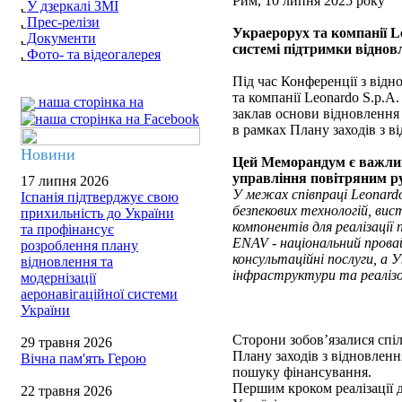
Рим, 10 липня 2025 року
У дзеркалі ЗМІ
Прес-релізи
Украерорух та компанії 
Документи
системі підтримки віднов
Фото- та відеогалерея
Під час Конференції з відн
та компанії Leonardo S.p.
наша сторінка на
заклав основи відновлення
в рамках Плану заходів з в
Новини
Цей Меморандум є важлив
управління повітряним ру
17 липня 2026
У межах співпраці Leonardo
Іспанія підтверджує свою
безпекових технологій, ви
прихильність до України
компонентів для реалізації 
та профінансує
ENAV - національний провай
розроблення плану
консультаційні послуги, а 
відновлення та
інфраструктури та реалізов
модернізації
аеронавігаційної системи
України
Сторони зобов’язалися спі
29 травня 2026
Плану заходів з відновлен
Вічна пам'ять Герою
пошуку фінансування.
Першим кроком реалізації 
22 травня 2026