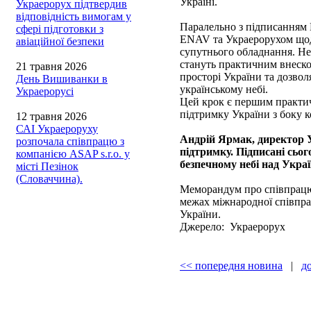
Україні.
Украерорух підтвердив
відповідність вимогам у
Паралельно з підписанням 
сфері підготовки з
ENAV та Украерорухом щодо
авіаційної безпеки
супутнього обладнання. Нез
стануть практичним внеско
21 травня 2026
просторі України та дозвол
День Вишиванки в
українському небі.
Украерорусі
Цей крок є першим практич
підтримку України з боку 
12 травня 2026
САІ Украероруху
Андрій Ярмак, директор 
розпочала співпрацю з
підтримку. Підписані сьо
компанією ASAP s.r.o. у
безпечному небі над Укра
місті Пезінок
(Словаччина).
Меморандум про співпрацю
межах міжнародної співпрац
України.
Джерело: Украерорух
<< попередня новина
|
д