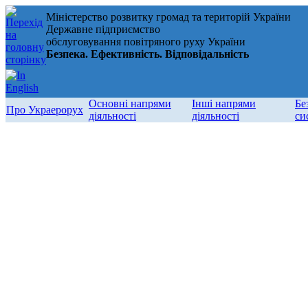
Міністерство розвитку громад та територій України
Державне підприємство
обслуговування повітряного руху України
Безпека. Ефективність. Відповідальність
Основні напрями
Інші напрями
Бе
Про Украерорух
діяльності
діяльності
си