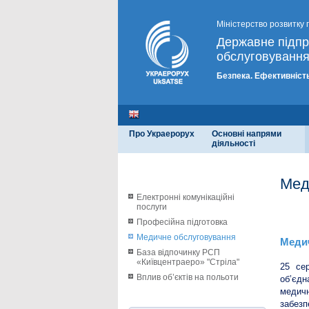
Міністерство розвитку 
Державне підп
обслуговування
Безпека. Ефективність
Про Украерорух
Основні напрями
діяльності
Мед
Електронні комунікаційні
послуги
Меди
Професійна підготовка
Медичне обслуговування
Медич
База відпочинку РСП
«Київцентраеро» "Стріла"
25 се
Вплив об’єктів на польоти
об’єдн
медич
забезп