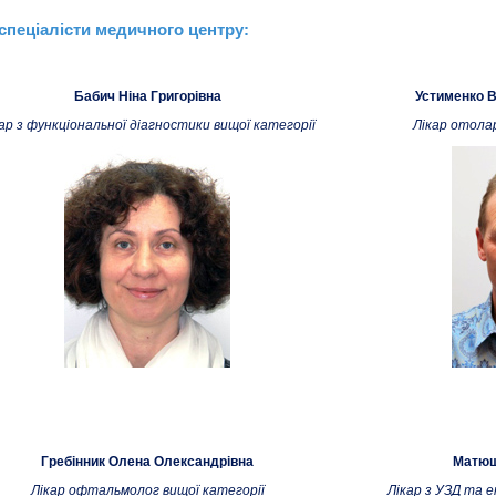
спеціалісти медичного центру:
Бабич Ніна Григорівна
Устименко 
ар з функціональної діагностики вищої категорії
Лікар отола
Гребінник Олена Олександрівна
Матюш
Лікар офтальмолог вищої категорії
Лікар з УЗД та 