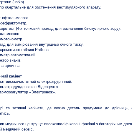
ертони (набір).
сло обертальне для обстеження вестибулярного апарату.
т офтальмолога
орефрактометр.
ьоротест (4-х точковий прилад для визначення бінокулярного зору).
альмоскоп.
вмотонометр.
лад для вимірювання внутрішньо очного тиску.
іхроматичні таблиці Рабкіна.
иметр автоматичний.
ектор знаків.
па щілинна.
ічний кабінет
рат високочастотний електрохірургічний.
еогастродуоденоскоп Відеоцентр.
термокоагулятор «Электронож».
орі та затишні кабінети, де кожна деталь продумана до дрібниць,
тись.
ив медичного центру це висококваліфіковані фахівці з багаторічним досві
й медичний сервіс.