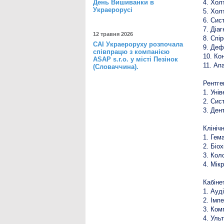
День Вишиванки в
4. Хол
Украерорусі
5. Хол
6. Сис
7. Діа
12 травня 2026
8. Спі
САІ Украероруху розпочала
9. Деф
співпрацю з компанією
10. Ко
ASAP s.r.o. у місті Пезінок
11. Ап
(Словаччина).
Рентге
1. Уні
2. Сис
3. Ден
Клініч
1. Гем
2. Біо
3. Кол
4. Мік
Кабіне
1. Ауд
2. Імп
3. Ком
4. Уль