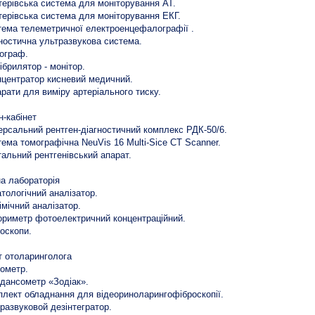
терівська система для моніторування AT.
терівська система для моніторування ЕКГ.
тема телеметричної електроенцефалографії .
гностична ультразвукова система.
рограф.
ібрилятор - монітор.
нцентратор кисневий медичний.
арати для виміру артеріального тиску.
н-кабінет
версальний рентген-діагностичний комплекс РДК-50/6.
тема томографічна NeuVis 16 Multi-Sice CT Scanner.
тальний рентгенівський апарат.
на лабораторія
атологічний аналізатор.
хімічний аналізатор.
ориметр фотоелектричний концентраційний.
роскопи.
т отоларинголога
іометр.
едансометр «Зодіак».
плект обладнання для відеориноларингофіброскопії.
тразвуковой дезінтегратор.