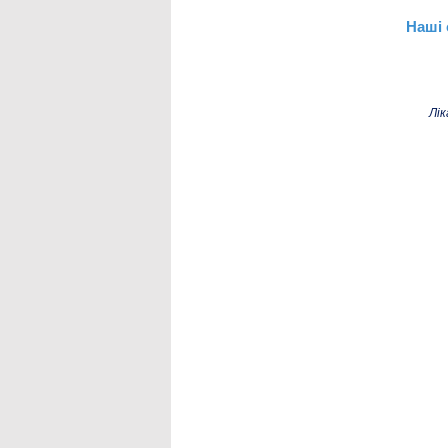
Наші 
Лік