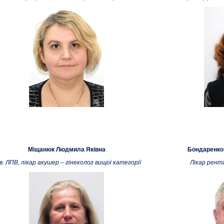
Міщанюк Людмила Яківна
Бондаренко
в. ЛПВ, лікар акушер – гінеколог вищої категорії
Лікар рент