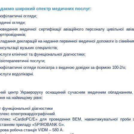
даємо широкий спектр медичних послуг:
рофілактичні огляди;
едичні огляди;
роведення медичної сертифікації авіаційного персоналу цивільної авіа
ортпровідників;
кладання декларацій на надання первинної медичної допомоги із сімейни
онсультації вузьких спеціалістів;
ослуги клінічної та функціональної діагностики;
ізіотерапевтичні послуги;
рофілактичні огляди психіатра з видачою довідки за формою 100-2/о;
ослуги водолікарні.
ний центр Украероруху оснащений сучасним медичним обладнанням, 
ння на найвищому рівні:
т функціональної діагностики
плекс електрокардіографічний.
плекс «CardioPC/Е» для проведення ВЕМ, навантажувальної проби з 
истанням приладу «SPIROBANK G».
рова робоча станція VIDM – 580 А.