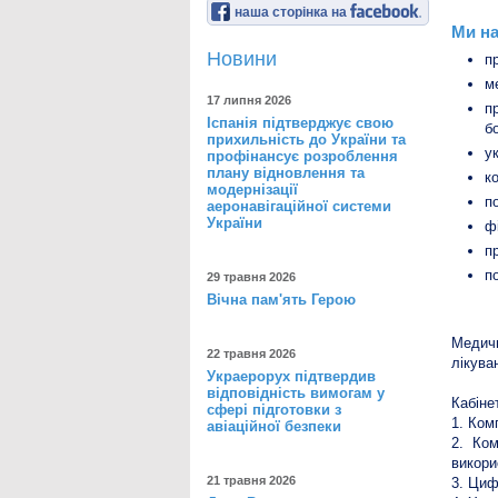
наша сторінка на
Ми на
Новини
п
м
17 липня 2026
п
Іспанія підтверджує свою
б
прихильність до України та
у
профінансує розроблення
плану відновлення та
к
модернізації
п
аеронавігаційної системи
України
ф
п
п
29 травня 2026
Вічна пам'ять Герою
Медич
22 травня 2026
лікува
Украерорух підтвердив
відповідність вимогам у
Кабіне
сфері підготовки з
1. Ком
авіаційної безпеки
2. Ком
викор
21 травня 2026
3. Циф