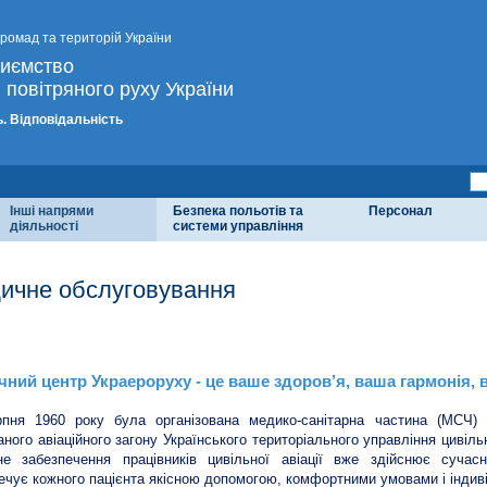
громад та територій України
риємство
 повітряного руху України
. Відповідальність
Інші напрями
Безпека польотів та
Персонал
діяльності
системи управління
ичне обслуговування
чний центр Украероруху
ний центр Украероруху - це ваше здоров’я, ваша гармонія, 
рпня 1960 року була організована медико-санітарна частина (МСЧ) 
аного авіаційного загону Українського територіального управління цивіль
не забезпечення працівників цивільної авіації вже здійснює суча
ечує кожного пацієнта якісною допомогою, комфортними умовами і індив