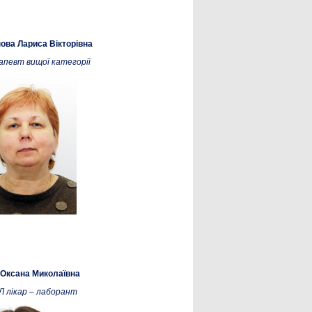
нова Лариса Вікторівна
апевт вищої категорії
 Оксана Миколаївна
Л лікар – лаборант