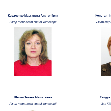
Коваленко Маргарита Анатоліївна
Константі
Лікар терапевт вищої категорії
Лікар тер
Школа Тетяна Миколаївна
Гайдук
Лікар терапевт вищої категорії
Зав КД