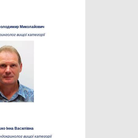
Володимир Миколайович
ринголог вищої категорії
ко Інна Василівна
ендокринолог вищої категорії