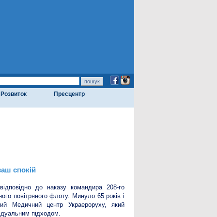
Розвиток
Пресцентр
ваш спокій
відповідно до наказу командира 208-го
ного повітряного флоту. Минуло 65 років і
сний Медичний центр Украероруху, який
ідуальним підходом.