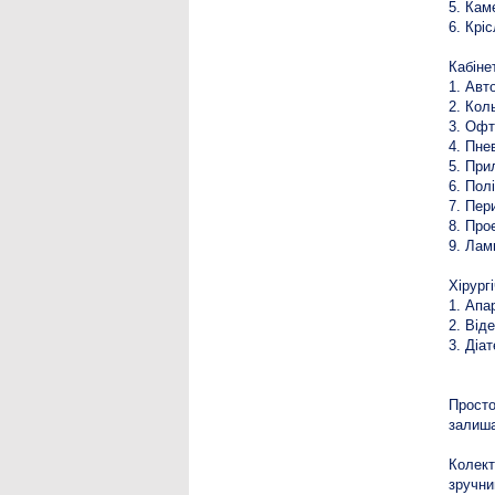
5. Кам
6. Крі
Кабіне
1. Авт
2. Кол
3. Офт
4. Пне
5. При
6. Пол
7. Пер
8. Про
9. Лам
Хірург
1. Апа
2. Від
3. Діа
Прост
залиша
Колект
зручни