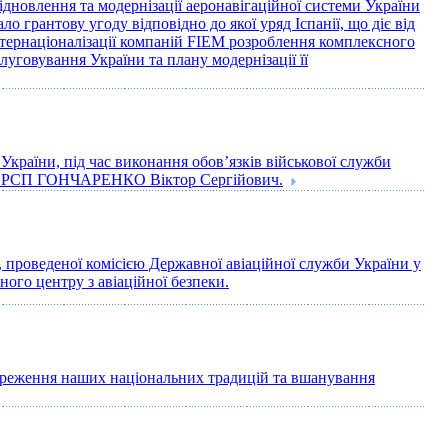
ідновлення та модернізації аеронавігаційної системи України
 грантову угоду відповідно до якої уряд Іспанії, що діє від
нтернаціоналізації компаній FIEM розроблення комплексного
уговування України та плану модернізації її
України, під час виконання обов’язків військової служби
кого РСП ГОНЧАРЕНКО Віктор Сергійович.
, проведеної комісією Державної авіаційної служби України у
ного центру з авіаційної безпеки.
береження наших національних традицій та вшанування