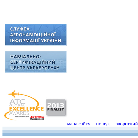
мапа сайту
|
пошук
|
зворотний 