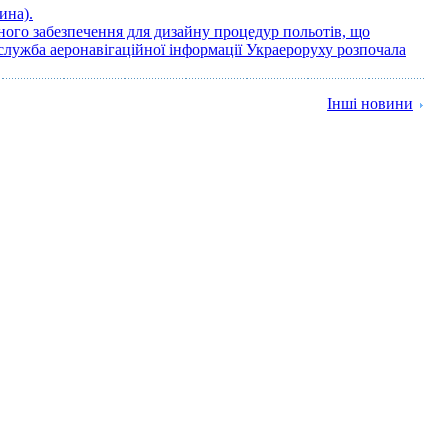
ина).
ого забезпечення для дизайну процедур польотів, що
служба аеронавігаційної інформації Украероруху розпочала
Інші новини