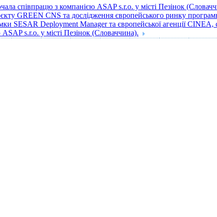
ала співпрацю з компанією ASAP s.r.o. у місті Пезінок (Словачч
роєкту GREEN CNS та дослідження європейського ринку програмн
имки SESAR Deployment Manager та європейської агенції CINEA, 
ASAP s.r.o. у місті Пезінок (Словаччина).