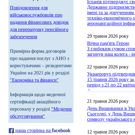
Іспанія підтверджує с
Державне підприємство 
Повідомлення для
імені та за доручення
військовослужбовців про
техніко-економічного о
надання фінансових довідок
аеронавігаційної інфра
для перерахунку пенсійного
29 травня 2026 року
забезпечення
Вічна пам'ять Герою
З глибоким сумом спові
Примірна форма договорів
загинув наш колега -
про надання послуг з АНО з
користувачами – резидентами
22 травня 2026 року
України на 2021 рік у розділі
Украерорух підтвердив 
15 травня 2026 року з
"Економіка та фінанси"
період з 21 по 22 квіт
Інформація щодо медичної
21 травня 2026 року
сертифікації авіаційного
День Вишиванки в Укр
персоналу у розділі
"Медичне
Сьогодні, у День Виши
обслуговування"
символу українського 
наша сторінка на
12 травня 2026 року