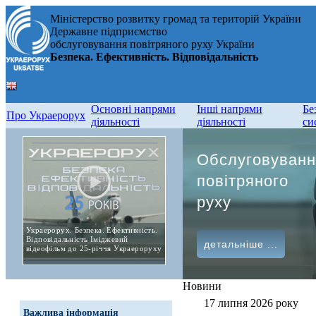
Міністерство розвитку громад та територій України
Державне підприємство
обслуговування повітряного руху України
Безпека. Ефективність. Відповідальність
Основні напрями
Інші напрями
Бе
Про Украерорух
діяльності
діяльності
си
Обслуговуванн
повітряного
руху
Украерорух. Безпека. Ефективність.
Відповідальність Іміджевий
детальніше ...
відеофільм до 25-річчя Украероруху
Новини
17 липня 2026 року
Важлива інформація