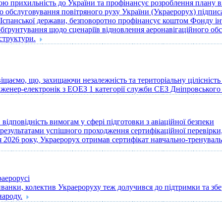
вою прихильність до України та профінансує розроблення плану в
обслуговування повітряного руху України (Украерорух) підписало
м Іспанської держави, безповоротно профінансує коштом Фонду і
бґрунтування щодо сценаріїв відновлення аеронавігаційного обсл
структури.
щаємо, що, захищаючи незалежність та територіальну цілісність 
 інженер-електронік з ЕОЕЗ 1 категорії служби СЕЗ Дніпровсь
відповідність вимогам у сфері підготовки з авіаційної безпеки
а результатами успішного проходження сертифікаційної перевірки
ня 2026 року, Украерорух отримав сертифікат навчально-тренуваль
аерорусі
ванки, колектив Украероруху теж долучився до підтримки та з
народу.