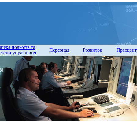
зпека польотів та
Персонал
Розвиток
Пресцент
стеми управління
я