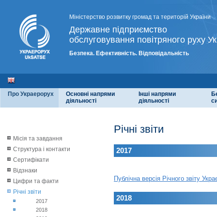
Міністерство розвитку громад та територій України
Державне підприємство
обслуговування повітряного руху Ук
Безпека. Ефективність. Відповідальність
Про Украерорух
Основні напрями
Інші напрями
Б
діяльності
діяльності
с
Річні звіти
Місія та завдання
Структура і контакти
2017
Сертифікати
Відзнаки
Публічна версія Річного звіту Укр
Цифри та факти
Річні звіти
2018
2017
2018