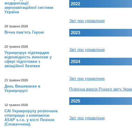
модернізації
2022
аеронавігаційної системи
України
Звіт про управління
29 травня 2026
Вічна пам'ять Герою
2023
22 травня 2026
Звіт про управління
Украерорух підтвердив
відповідність вимогам у
2024
сфері підготовки з
авіаційної безпеки
Звіт про управління
21 травня 2026
День Вишиванки в
Публічна версія Річного звіту Укр
Украерорусі
2025
12 травня 2026
САІ Украероруху розпочала
співпрацю з компанією
Звіт про управління
ASAP s.r.o. у місті Пезінок
(Словаччина).