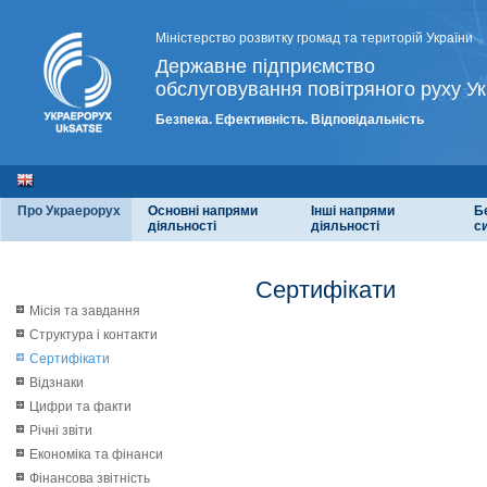
Міністерство розвитку громад та територій України
Державне підприємство
обслуговування повітряного руху Ук
Безпека. Ефективність. Відповідальність
Про Украерорух
Основні напрями
Інші напрями
Б
діяльності
діяльності
с
Сертифікати
Місія та завдання
Структура і контакти
Сертифікати
Відзнаки
Цифри та факти
Річні звіти
Економіка та фінанси
Фінансова звітність