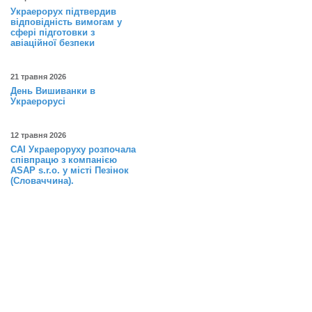
Украерорух підтвердив
відповідність вимогам у
сфері підготовки з
авіаційної безпеки
21 травня 2026
День Вишиванки в
Украерорусі
12 травня 2026
САІ Украероруху розпочала
співпрацю з компанією
ASAP s.r.o. у місті Пезінок
(Словаччина).