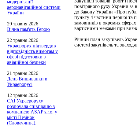
Закупівлі товарів, робіт і 
модернізації
повітряного руху України за 
аеронавігаційної системи
до Закону України «Про публіч
України
пункту 4 частини першої та п
замовників в окремих сферах
29 травня 2026
вартісними межами при визна
Вічна пам'ять Герою
Річний план закупівель Укра
22 травня 2026
системі закупівель та знаход
Украерорух підтвердив
відповідність вимогам у
сфері підготовки з
авіаційної безпеки
21 травня 2026
День Вишиванки в
Украерорусі
12 травня 2026
САІ Украероруху
розпочала співпрацю з
компанією ASAP s.r.o. у
місті Пезінок
(Словаччина).