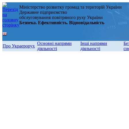
Міністерство розвитку громад та територій України
Державне підприємство
обслуговування повітряного руху України
Безпека. Ефективність. Відповідальність
Основні напрями
Інші напрями
Бе
Про Украерорух
діяльності
діяльності
си