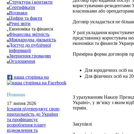
Договір про надання послуг з
Структура і контакти
користувачами-резидентами У
Сертифікати
власниками або орендаторами
Відзнаки
Цифри та факти
Договір укладається не більше
Річні звіти
Економіка та фінанси
У разі укладання користувач
Фінансова звітність
представнику користувача нео
Міжнародна діяльність
економіки та фінансів Украеро
Доступ до публічної
інформації
Примірна форма договорів пр
Звернення громадян
Оголошення
Для юридичних осіб на 
Для фізичних осіб на 20
наша сторінка на
Новини
З урахуванням Наказу Презид
Україні», у зв’язку з яким в
17 липня 2026
термін.
Іспанія підтверджує свою
прихильність до України
та профінансує
Закупівлі
розроблення плану
відновлення та