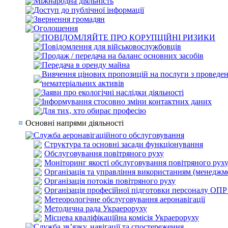
Міжнародна діяльність
Доступ до публічної інформації
Звернення громадян
Оголошення
ПОВІДОМЛЯЙТЕ ПРО КОРУПЦІЙНІ РИЗИКИ
Повідомлення для військовослужбовців
Продаж / передача на баланс основних засобів
Передача в оренду майна
Вивчення цінових пропозицій на послуги з проведенн
нематеріальних активів
Заяви про екологічні наслідки діяльності
Інформування стосовно зміни контактних даних
Для тих, хто обирає професію
Основні напрями діяльності
Служба аеронавігаційного обслуговування
Структура та основні засади функціонування
Обслуговування повітряного руху
Моніторинг якості обслуговування повітряного рух
Організація та управління використанням (менеджм
Організація потоків повітряного руху
Організація професійної підготовки персоналу ОПР
Метеорологічне обслуговування аеронавігації
Методична рада Украероруху
Місцева кваліфікаційна комісія Украероруху
Служба зв’язку, навігації та спостереження