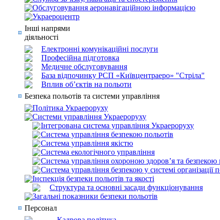
Обслуговування аеронавігаційною інформацією
Украероцентр
Інші напрями
діяльності
Електронні комунікаційні послуги
Професійна підготовка
Медичне обслуговування
База відпочинку РСП «Київцентраеро» "Стріла"
Вплив об’єктів на польоти
Безпека польотів та системи управління
Політика Украероруху
Системи управління Украероруху
Інтегрована система управління Украероруху
Система управління безпекою польотів
Система управління якістю
Система екологічного управління
Система управління охороною здоров’я та безпекою 
Система управління безпекою у системі організації 
Інспекція безпеки польотів та якості
Структура та основні засади функціонування
Загальні показники безпеки польотів
Персонал
Кадрова політика