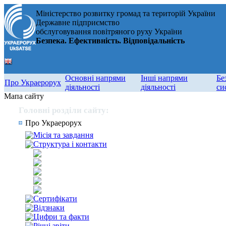
Міністерство розвитку громад та територій України
Державне підприємство
обслуговування повітряного руху України
Безпека. Ефективність. Відповідальність
Основні напрями
Інші напрями
Бе
Про Украерорух
діяльності
діяльності
си
Мапа сайту
Головні розділи сайту:
Про Украерорух
Місія та завдання
Структура і контакти
Сертифікати
Відзнаки
Цифри та факти
Річні звіти