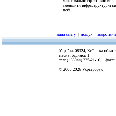
максимально ефективно викор
зменшити інфраструктурні ви
небі.
мапа сайту
|
пошук
|
зворотний 
Україна, 08324, Київська облас
масив, будинок 1
тел: (+38044) 235-21-10, факс:
© 2005-2026 Украерорух