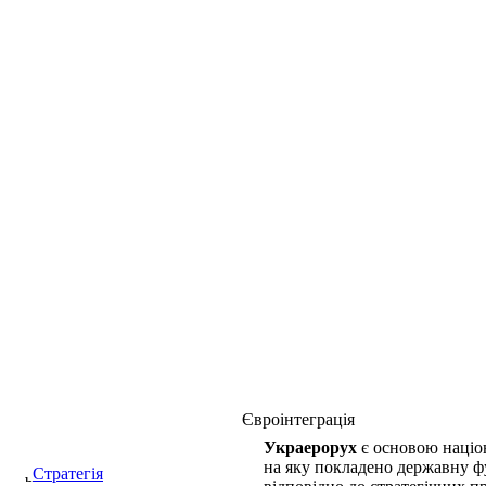
Євроінтеграція
Украерорух
є основою націон
на яку покладено державну фу
Стратегія