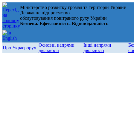
Міністерство розвитку громад та територій України
Державне підприємство
обслуговування повітряного руху України
Безпека. Ефективність. Відповідальність
Основні напрями
Інші напрями
Бе
Про Украерорух
діяльності
діяльності
си