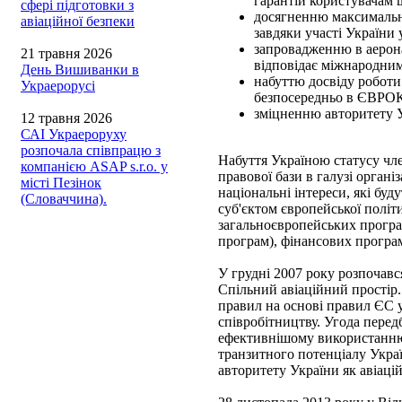
гарантій користувачам 
сфері підготовки з
досягненню максимально
авіаційної безпеки
завдяки участі України
запровадженню в аерона
21 травня 2026
відповідає міжнародним
День Вишиванки в
набуттю досвіду роботи
Украерорусі
безпосередньо в ЄВРОК
зміцненню авторитету У
12 травня 2026
САІ Украероруху
розпочала співпрацю з
Набуття Україною статусу 
компанією ASAP s.r.o. у
правової бази в галузі органі
місті Пезінок
національні інтереси, які 
(Словаччина).
суб'єктом європейської полі
загальноєвропейських програ
програм), фінансових програ
У грудні 2007 року розпочав
Спільний авіаційний простір.
правил на основі правил ЄС у
співробітництву. Угода перед
ефективнішому використанню 
транзитного потенціалу Украї
авторитету України як авіаці