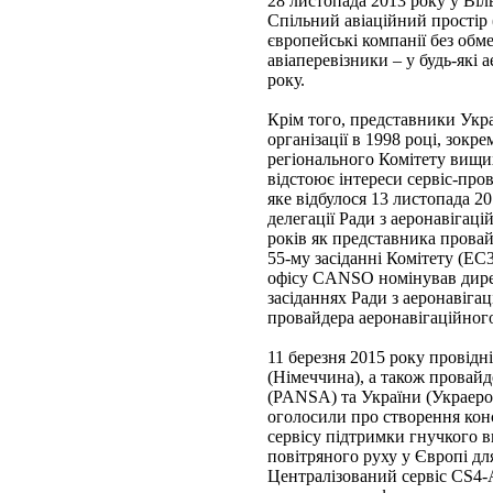
28 листопада 2013 року у Віл
Спільний авіаційний простір
європейські компанії без обме
авіаперевізники – у будь-які
року.
Крім того, представники Укра
організації в 1998 році, зок
регіонального Комітету вищ
відстоює інтереси сервіс-пров
яке відбулося 13 листопада 2
делегації Ради з аеронавіг
років як представника провай
55-му засіданні Комітету (EC3
офісу CANSO номінував дире
засіданнях Ради з аеронаві
провайдера аеронавігаційного
11 березня 2015 року провідні
(Німеччина), а також провайд
(PANSA) та України (Украерор
оголосили про створення кон
сервісу підтримки гнучкого 
повітряного руху у Європі дл
Централізований сервіс CS4-A