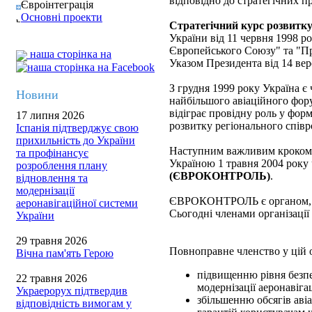
відповідно до стратегічних п
Євроінтеграція
Основні проекти
Стратегічний курс розвитку
України від 11 червня 1998 ро
Європейського Союзу" та "Пр
наша сторінка на
Указом Президента від 14 вер
З грудня 1999 року Україна є
Новини
найбільшого авіаційного фору
відіграє провідну роль у фор
17 липня 2026
розвитку регіонального співро
Іспанія підтверджує свою
прихильність до України
Наступним важливим кроком н
та профінансує
Україною 1 травня 2004 року
розроблення плану
(ЄВРОКОНТРОЛЬ)
.
відновлення та
модернізації
ЄВРОКОНТРОЛЬ є органом, яки
аеронавігаційної системи
Сьогодні членами організації
України
29 травня 2026
Повноправне членство у цій о
Вічна пам'ять Герою
підвищенню рівня безпе
22 травня 2026
модернізації аеронавіга
Украерорух підтвердив
збільшенню обсягів аві
відповідність вимогам у