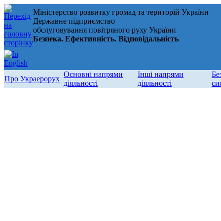
Міністерство розвитку громад та територій України
Державне підприємство
обслуговування повітряного руху України
Безпека. Ефективність. Відповідальність
Основні напрями
Інші напрями
Бе
Про Украерорух
діяльності
діяльності
си