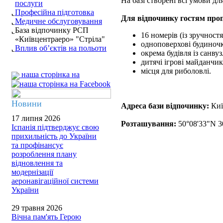
На базі створені всі умови дл
послуги
Професійна підготовка
Для відпочинку гостям про
Медичне обслуговування
База відпочинку РСП
16 номерів (із зручност
«Київцентраеро» "Стріла"
одноповерхові будиночк
Вплив об’єктів на польоти
окрема будівля із санв
дитячі ігрові майданчи
місця для риболовлі.
наша сторінка на
Новини
Адреса бази відпочинку:
Киї
17 липня 2026
Розташування:
50°08'33"N 3
Іспанія підтверджує свою
прихильність до України
та профінансує
розроблення плану
відновлення та
модернізації
аеронавігаційної системи
України
29 травня 2026
Вічна пам'ять Герою