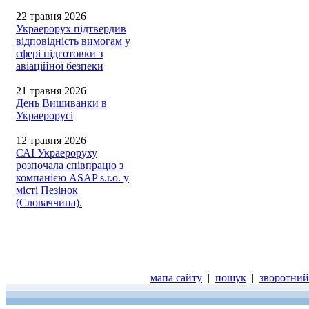
22 травня 2026
Украерорух підтвердив
відповідність вимогам у
сфері підготовки з
авіаційної безпеки
21 травня 2026
День Вишиванки в
Украерорусі
12 травня 2026
САІ Украероруху
розпочала співпрацю з
компанією ASAP s.r.o. у
місті Пезінок
(Словаччина).
мапа сайту
|
пошук
|
зворотний 