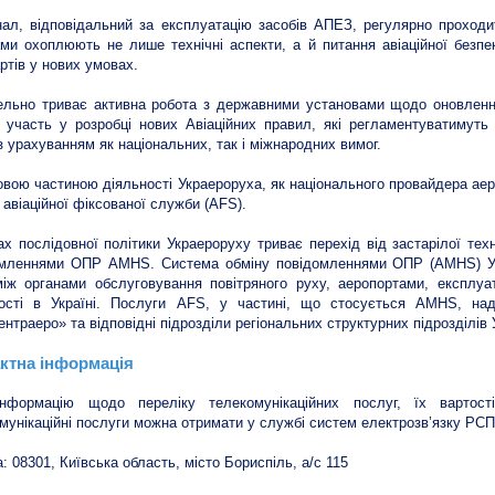
ал, відповідальний за експлуатацію засобів АПЕЗ, регулярно проходить
ми охоплюють не лише технічні аспекти, а й питання авіаційної безпек
ртів у нових умовах.
льно триває активна робота з державними установами щодо оновлення
 участь у розробці нових Авіаційних правил, які регламентуватимуть
 урахуванням як національних, так і міжнародних вимог.
вою частиною діяльності Украероруха, як національного провайдера аер
 авіаційної фіксованої служби (AFS).
х послідовної політики Украероруху триває перехід від застарілої тех
омленнями ОПР AMHS. Система обміну повідомленнями ОПР (AMHS) Ук
ж органами обслуговування повітряного руху, аеропортами, експлуат
ності в Україні. Послуги AFS, у частині, що стосується AMHS, на
ентраеро» та відповідні підрозділи регіональних структурних підрозділів
ктна інформація
нформацію щодо переліку телекомунікаційних послуг, їх вартос
мунікаційні послуги можна отримати у службі систем електрозв’язку РСП
: 08301, Київська область, місто Бориспіль, а/с 115