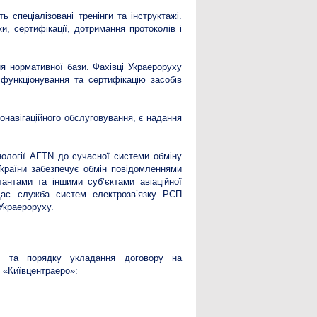
 спеціалізовані тренінги та інструктажі.
и, сертифікації, дотримання протоколів і
 нормативної бази. Фахівці Украероруху
 функціонування та сертифікацію засобів
онавігаційного обслуговування, є надання
нології AFTN до сучасної системи обміну
раїни забезпечує обмін повідомленнями
антами та іншими суб’єктами авіаційної
дає служба систем електрозв’язку РСП
 Украероруху.
ті та порядку укладання договору на
 «Київцентраеро»: