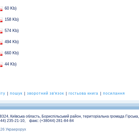
60 Kb)
158 Kb)
574 Kb)
494 Kb)
660 Kb)
44 Kb)
йту
|
пошук
|
зворотний зв'язок
|
гостьова книга
|
посилання
08324, Київська область, Бориспільський район, територіальна громада Гірська
044) 235-21-10, факс: (+38044) 281-84-84
026 Украерорух