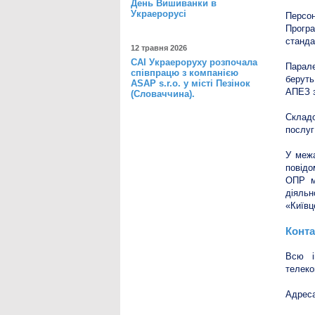
День Вишиванки в
Украерорусі
Персон
Програ
станда
12 травня 2026
САІ Украероруху розпочала
Парале
співпрацю з компанією
беруть
ASAP s.r.o. у місті Пезінок
АПЕЗ з
(Словаччина).
Складо
послуг
У межа
повід
ОПР мі
діяль
«Київц
Конта
Всю і
телеко
Адреса