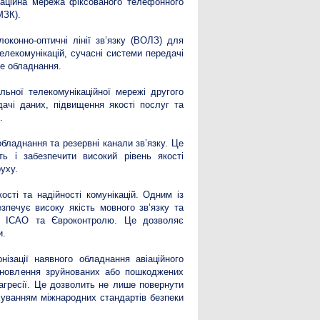
каційна мережа фіксованого телефонного
МЗК).
конно-оптичні лінії зв’язку (ВОЛЗ) для
елекомунікацій, сучасні системи передачі
не обладнання.
льної телекомунікаційної мережі другого
ачі даних, підвищення якості послуг та
.
бладнання та резервні канали зв’язку. Це
ь і забезпечити високий рівень якості
уху.
сті та надійності комунікацій. Одним із
зпечує високу якість мовного зв’язку та
ог ICAO та Євроконтролю. Це дозволяє
и.
ізації наявного обладнання авіаційного
ідновлення зруйнованих або пошкоджених
ї агресії. Це дозволить не лише повернути
ахуванням міжнародних стандартів безпеки