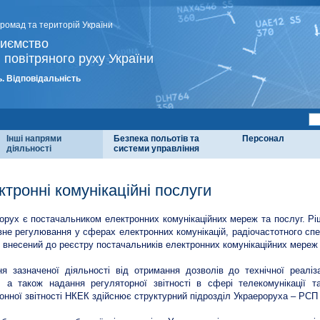
громад та територій України
риємство
 повітряного руху України
. Відповідальність
Інші напрями
Безпека польотів та
Персонал
діяльності
системи управління
ктронні комунікаційні послуги
орух є постачальником електронних комунікаційних мереж та послуг. Рі
не регулювання у сферах електронних комунікацій, радіочастотного спе
 внесений до реєстру постачальників електронних комунікаційних мереж т
я зазначеної діяльності від отримання дозволів до технічної реаліз
, а також надання регуляторної звітності в сфері телекомунікації 
онної звітності НКЕК здійснює структурний підрозділ Украероруха – РСП