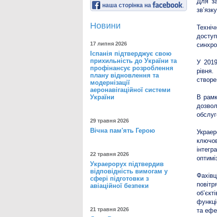
Для за
наша сторінка на
зв’язк
Новини
Техніч
доступ
17 липня 2026
синхро
Іспанія підтверджує свою
прихильність до України та
У 2019
профінансує розроблення
рівня.
плану відновлення та
створе
модернізації
аеронавігаційної системи
України
В рамк
дозвол
обслуг
29 травня 2026
Вічна пам'ять Герою
Украер
ключов
інтег
22 травня 2026
оптимі
Украерорух підтвердив
відповідність вимогам у
Фахівц
сфері підготовки з
повітр
авіаційної безпеки
об’єкт
функці
21 травня 2026
та ефе