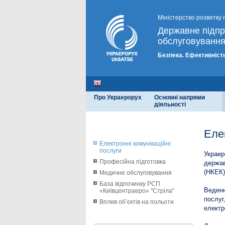
Міністерство розвитку 
Державне підп
обслуговування
Безпека. Ефективність
Про Украерорух
Основні напрями
діяльності
Еле
Електронні комунікаційні
послуги
Украер
Професійна підготовка
держав
(НКЕК)
Медичне обслуговування
База відпочинку РСП
Веденн
«Київцентраеро» "Стріла"
послуг
Вплив об’єктів на польоти
електр