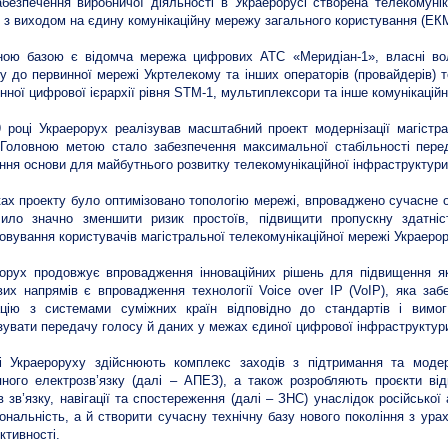
безпечення виробничої діяльності в Украерорусі створена телекомуні
у з виходом на єдину комунікаційну мережу загального користування (ЕК
ною базою є відомча мережа цифрових АТС «Меридіан-1», власні воло
у до первинної мережі Укртелекому та інших операторів (провайдерів) т
нної цифрової ієрархії рівня STM-1, мультиплексори та інше комунікацій
 році Украерорух реалізував масштабний проект модернізації магістра
 Головною метою стало забезпечення максимальної стабільності перед
ння основи для майбутнього розвитку телекомунікаційної інфраструктури
ах проекту було оптимізовано топологію мережі, впроваджено сучасне о
ило значно зменшити ризик простоїв, підвищити пропускну здатніст
овування користувачів магістральної телекомунікаційної мережі Украерор
орух продовжує впровадження інноваційних рішень для підвищення яко
их напрямів є впровадження технології Voice over IP (VoIP), яка забе
рацію з системами суміжних країн відповідно до стандартів і вим
зувати передачу голосу й даних у межах єдиної цифрової інфраструктур
і Украероруху здійснюють комплекс заходів з підтримання та модерн
яного електрозв’язку (далі – АПЕЗ), а також розробляють проєкти в
ів зв’язку, навігації та спостереження (далі – ЗНС) унаслідок російсько
ональність, а й створити сучасну технічну базу нового покоління з ур
ктивності.