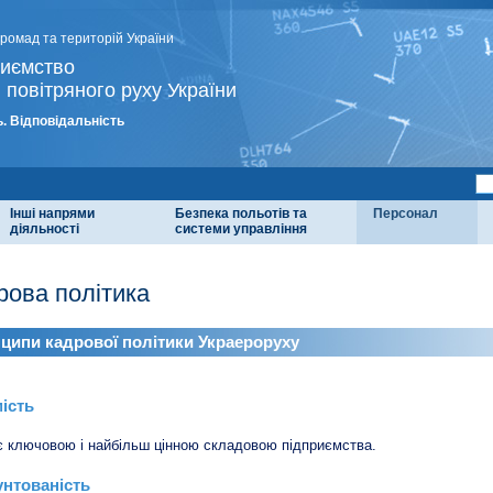
громад та територій України
риємство
 повітряного руху України
. Відповідальність
Інші напрями
Безпека польотів та
Персонал
діяльності
системи управління
рова політика
ципи кадрової політики Украероруху
ість
 ключовою і найбільш цінною складовою підприємства.
нтованість