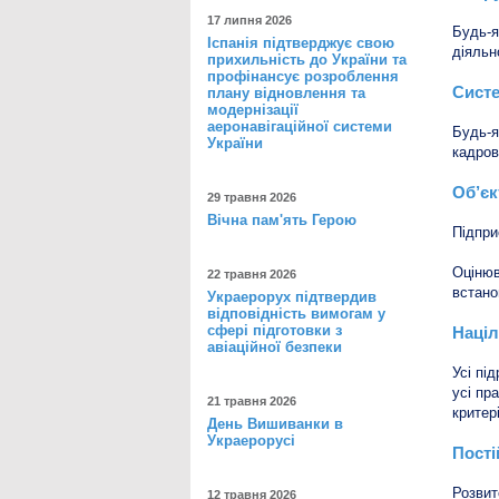
17 липня 2026
Будь-я
Іспанія підтверджує свою
діяльн
прихильність до України та
профінансує розроблення
Систе
плану відновлення та
модернізації
аеронавігаційної системи
Будь-я
України
кадров
Об’єк
29 травня 2026
Вічна пам'ять Герою
Підпри
Оціню
22 травня 2026
встано
Украерорух підтвердив
відповідність вимогам у
сфері підготовки з
Націл
авіаційної безпеки
Усі пі
усі пр
21 травня 2026
критер
День Вишиванки в
Украерорусі
Пості
Розви
12 травня 2026