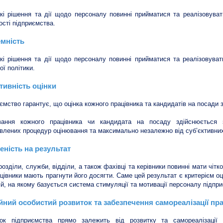
кі рішення та дії щодо персоналу повинні прийматися та реалізовува
ості підприємства.
мність
кі рішення та дії щодо персоналу повинні прийматися та реалізовуват
ої політики.
тивність оцінки
ємство гарантує, що оцінка кожного працівника та кандидатів на посади 
вання кожного працівника чи кандидата на посаду здійснюється 
влених процедур оцінювання та максимально незалежно від суб’єктивних 
еність на результат
дрозділи, служби, відділи, а також фахівці та керівники повинні мати чітк
ацівники мають прагнути його досягти. Саме цей результат є критерієм оц
ій, на якому базується система стимуляції та мотивації персоналу підпр
йний особистий розвиток та забезпечення самореалізації пра
ток підприємства прямо залежить від розвитку та самореалізації 