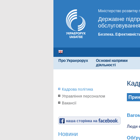
Міністерство розвитку 
Державне підп
обслуговування
Безпека. Ефективність
Про Украерорух
Основні напрями
діяльності
Кад
Кадрова політика
Управління персоналом
Прин
Вакансії
Вагом
наша сторінка на
Люди є
Новини
Обґру