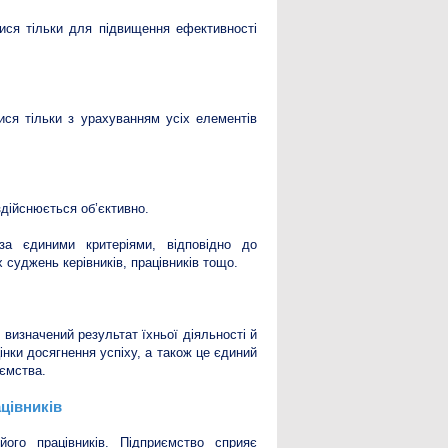
тися тільки для підвищення ефективності
ися тільки з урахуванням усіх елементів
здійснюється об’єктивно.
за єдиними критеріями, відповідно до
суджень керівників, працівників тощо.
о визначений результат їхньої діяльності й
інки досягнення успіху, а також це єдиний
иємства.
цівників
його працівників. Підприємство сприяє