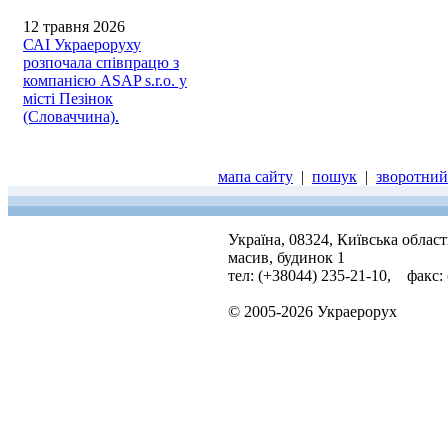
12 травня 2026
САІ Украероруху
розпочала співпрацю з
компанією ASAP s.r.o. у
місті Пезінок
(Словаччина).
мапа сайту
|
пошук
|
зворотний 
Україна, 08324, Київська облас
масив, будинок 1
тел: (+38044) 235-21-10, факс:
© 2005-2026 Украерорух