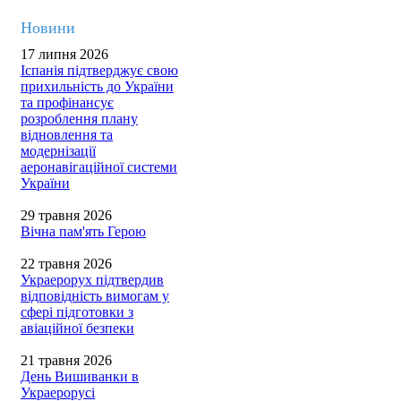
Новини
17 липня 2026
Іспанія підтверджує свою
прихильність до України
та профінансує
розроблення плану
відновлення та
модернізації
аеронавігаційної системи
України
29 травня 2026
Вічна пам'ять Герою
22 травня 2026
Украерорух підтвердив
відповідність вимогам у
сфері підготовки з
авіаційної безпеки
21 травня 2026
День Вишиванки в
Украерорусі