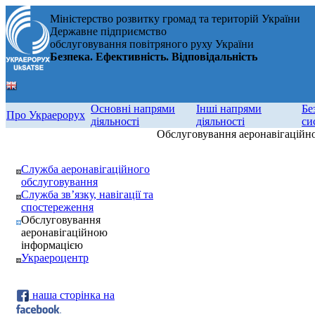
Міністерство розвитку громад та територій України
Державне підприємство
обслуговування повітряного руху України
Безпека. Ефективність. Відповідальність
Основні напрями
Інші напрями
Бе
Про Украерорух
діяльності
діяльності
си
Обслуговування аеронавігаційн
Служба аеронавігаційного
обслуговування
Служба зв’язку, навігації та
спостереження
Обслуговування
аеронавігаційною
інформацією
Украероцентр
наша сторінка на