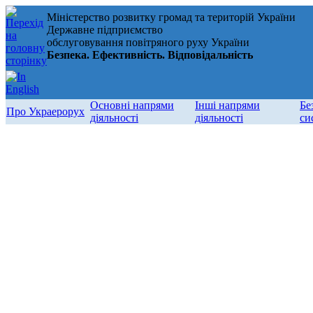
Міністерство розвитку громад та територій України
Державне підприємство
обслуговування повітряного руху України
Безпека. Ефективність. Відповідальність
Основні напрями
Інші напрями
Бе
Про Украерорух
діяльності
діяльності
си