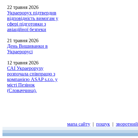
22 травня 2026
Украерорух підтвердив
відповідність вимогам у
сфері підготовки з
авіаційної безпеки
21 травня 2026
День Вишиванки в
Украерорусі
12 травня 2026
САІ Украероруху
розпочала співпрацю з
компанією ASAP s.r.o. у
місті Пезінок
(Словаччина).
мапа сайту
|
пошук
|
зворотний 