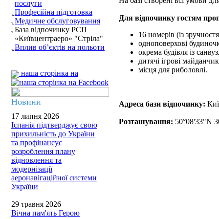
На базі створені всі умови дл
послуги
Професійна підготовка
Для відпочинку гостям про
Медичне обслуговування
База відпочинку РСП
16 номерів (із зручност
«Київцентраеро» "Стріла"
одноповерхові будиночк
Вплив об’єктів на польоти
окрема будівля із санв
дитячі ігрові майданчи
місця для риболовлі.
наша сторінка на
Новини
Адреса бази відпочинку:
Киї
17 липня 2026
Розташування:
50°08'33"N 3
Іспанія підтверджує свою
прихильність до України
та профінансує
розроблення плану
відновлення та
модернізації
аеронавігаційної системи
України
29 травня 2026
Вічна пам'ять Герою