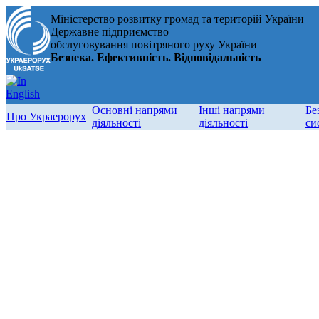
Міністерство розвитку громад та територій України
Державне підприємство
обслуговування повітряного руху України
Безпека. Ефективність. Відповідальність
Основні напрями
Інші напрями
Бе
Про Украерорух
діяльності
діяльності
си