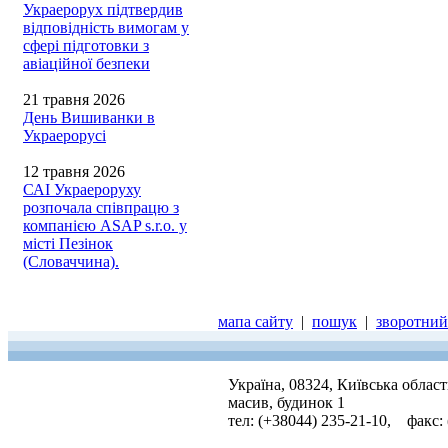
Украерорух підтвердив
відповідність вимогам у
сфері підготовки з
авіаційної безпеки
21 травня 2026
День Вишиванки в
Украерорусі
12 травня 2026
САІ Украероруху
розпочала співпрацю з
компанією ASAP s.r.o. у
місті Пезінок
(Словаччина).
мапа сайту
|
пошук
|
зворотний 
Україна, 08324, Київська облас
масив, будинок 1
тел: (+38044) 235-21-10, факс: