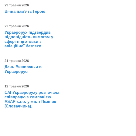
29 травня 2026
Вічна пам'ять Герою
22 травня 2026
Украерорух підтвердив
відповідність вимогам у
сфері підготовки з
авіаційної безпеки
21 травня 2026
День Вишиванки в
Украерорусі
12 травня 2026
САІ Украероруху розпочала
співпрацю з компанією
ASAP s.r.o. у місті Пезінок
(Словаччина).