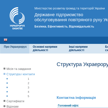
Міністерство розвитку громад та територій України
Державне підприємство
обслуговування повітряного руху Ук
Безпека. Ефективність. Відповідальність
Про Украерорух
Основні напрями
Інші напрями
Б
діяльності
діяльності
с
Структура Украерору
Місія та завдання
Структура і контакти
1
2
3
4
5
Контактна інформація
Сертифікати
Головний офіс
Відзнаки