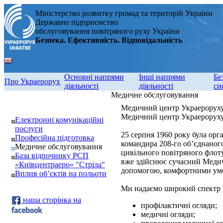
Міністерство розвитку громад та територій України
Державне підприємство
обслуговування повітряного руху України
Безпека. Ефективність. Відповідальність
Основні напрями
Інші напрями
Бе
Про Украерорух
діяльності
діяльності
си
Медичне обслуговування
Медичний центр Украерорух
Медичний центр Украероруху -
Електронні комунікаційні
послуги
25 серпня 1960 року була орг
Професійна підготовка
командира 208-го об’єднаного
Медичне обслуговування
цивільного повітряного флоту
База відпочинку РСП
вже здійснює сучасний Медич
«Київцентраеро» "Стріла"
допомогою, комфортними умо
Вплив об’єктів на польоти
Ми надаємо широкий спектр 
наша сторінка на
профілактичні огляди;
медичні огляди;