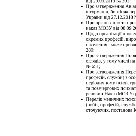
від 29.03.2019 № 391;
Про затвердження Авіац
штурманів, бортінженер
України від 27.12.2018 
Про організацію та про
наказ МОЗУ від 08.09.2
Щодо організації прове
окремих професій, вироб
населення і може призв
280;
Про затвердження Поря
оглядів, у тому числі 
№ 651;
Про затвердження Перелі
професій, служби) з ос
періодичному психіатри
та позачергових психіа
речовин Наказ МОЗ Укра
Перелік медичних псих
(робіт, професій, служ
оточуючих, постанова К