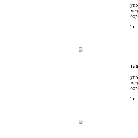
упо
мед
бор
Тел
Гай
упо
мед
бор
Тел