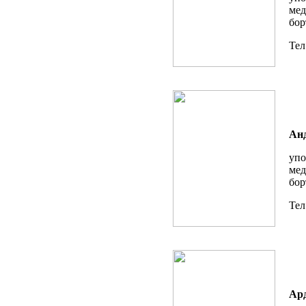
мед
бор
Тел
Анд
упо
мед
бор
Тел
Ар