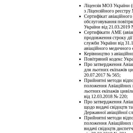
Ліцензія МОЗ України (
з Ліцензійного реєстру 
Сертифікат авіаційног
обслуговування повітря
України від 21.03.2019 
Сертифікати АМЕ (авіац
продовження строку дії
служби України від 31.1
авіаційного медичного 
Керівництво з авіаційн
Повітряний кодекс Укра
Про затвердження Авіац
для льотних екіпажів ци
20.07.2017 № 565;
Прийнятні методи відпо
положення Авіаційних п
льотних екіпажів цивіль
від 12.03.2018 № 220;
Про затвердження Авіац
щодо видачі свідоцтв та
Державної авіаційної с
Прийнятні методи відпо
положення Авіаційних п
видачі свідоцтв диспет