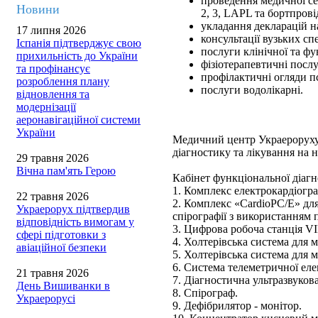
проведення медичної сер
Новини
2, 3, LAPL та бортпрові
укладання декларацій н
17 липня 2026
консультації вузьких спе
Іспанія підтверджує свою
послуги клінічної та фу
прихильність до України
фізіотерапевтичні послу
та профінансує
профілактичні огляди п
розроблення плану
послуги водолікарні.
відновлення та
модернізації
аеронавігаційної системи
України
Медичний центр Украероруху
діагностику та лікування на 
29 травня 2026
Вічна пам'ять Герою
Кабінет функціональної діаг
1. Комплекс електрокардіогр
22 травня 2026
2. Комплекс «CardioPC/Е» дл
Украерорух підтвердив
спірографії з використання
відповідність вимогам у
3. Цифрова робоча станція V
сфері підготовки з
4. Холтерівська система для 
авіаційної безпеки
5. Холтерівська система для 
6. Система телеметричної еле
21 травня 2026
7. Діагностична ультразвуков
День Вишиванки в
8. Спірограф.
Украерорусі
9. Дефібрилятор - монітор.