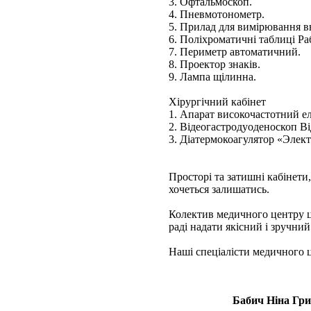
3. Офтальмоскоп.
4. Пневмотонометр.
5. Прилад для вимірювання в
6. Поліхроматичні таблиці Ра
7. Периметр автоматичний.
8. Проектор знаків.
9. Лампа щілинна.
Хірургічний кабінет
1. Апарат високочастотний е
2. Відеогастродуоденоскоп В
3. Діатермокоагулятор «Элек
Просторі та затишні кабінети
хочеться залишатись.
Колектив медичного центру це
раді надати якісний і зручни
Наші спеціалісти медичного 
Бабич Ніна Гри