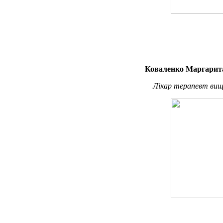
Коваленко Маргарита
Лікар терапевт вищо