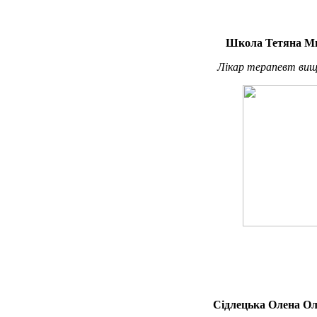
Школа Тетяна М
Лікар терапевт вищо
Сідлецька Олена Ол