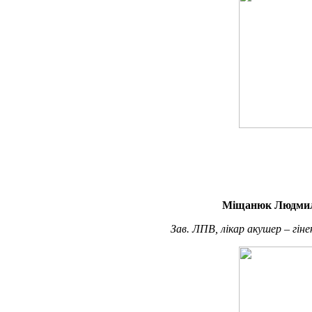
Міщанюк Людмил
Зав. ЛПВ, лікар акушер – гіне