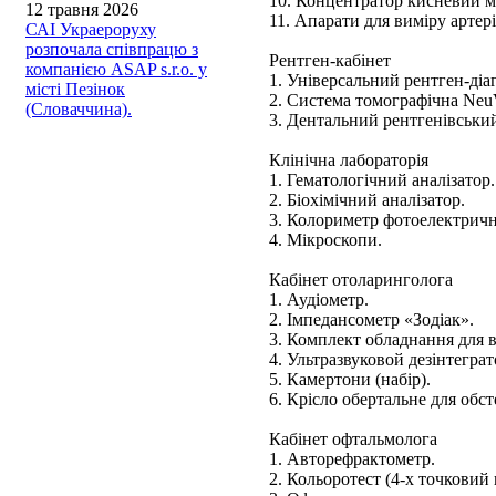
10. Концентратор кисневий 
12 травня 2026
11. Апарати для виміру артер
САІ Украероруху
розпочала співпрацю з
Рентген-кабінет
компанією ASAP s.r.o. у
1. Універсальний рентген-ді
місті Пезінок
2. Система томографічна NeuV
(Словаччина).
3. Дентальний рентгенівський
Клінічна лабораторія
1. Гематологічний аналізатор.
2. Біохімічний аналізатор.
3. Колориметр фотоелектрич
4. Мікроскопи.
Кабінет отоларинголога
1. Аудіометр.
2. Імпедансометр «Зодіак».
3. Комплект обладнання для 
4. Ультразвуковой дезінтеграт
5. Камертони (набір).
6. Крісло обертальне для обс
Кабінет офтальмолога
1. Авторефрактометр.
2. Кольоротест (4-х точковий