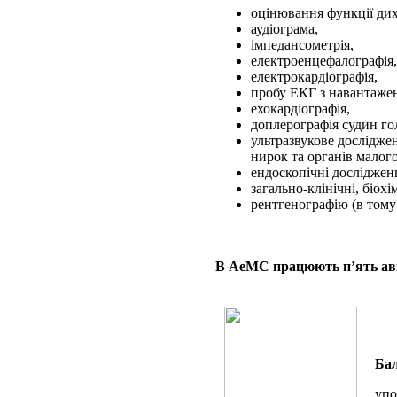
оцінювання функції ди
аудіограма,
імпедансометрія,
електроенцефалографія,
електрокардіографія,
пробу ЕКГ з навантаже
ехокардіографія,
доплерографія судин гол
ультразвукове дослідже
нирок та органів малого
ендоскопічні досліджен
загально-клінічні, біохі
рентгенографію (в тому
В АеМС працюють п’ять аві
Бал
упо