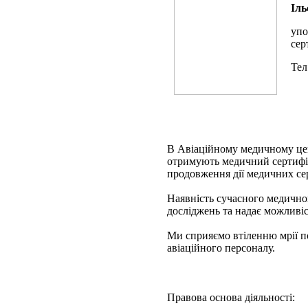
Іль
упо
сер
Тел
В Авіаційному медичному цен
отримують медичний сертифіка
продовження дії медичних сер
Наявність сучасного медично
досліджень та надає можливіс
Ми сприяємо втіленню мрії по
авіаційного персоналу.
Правова основа діяльності: