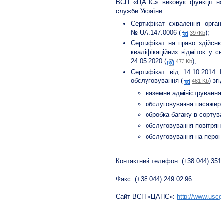
ВСП «ЦАПС» виконує функції нав
служби України:
Сертифікат схвалення органі
№ UA.147.0006 (
);
397Kb
Сертифікат на право здійсню
кваліфікаційних відміток у 
24.05.2020 (
);
473 Kb
Сертифікат від 14.10.2014
обслуговування (
) з
461 Kb
наземне адміністрування
обслуговування пасажирі
обробка багажу в сортува
обслуговування повітрян
обслуговування на перон
Контактний телефон: (+38 044) 351
Факс: (+38 044) 249 02 96
Сайт ВСП «ЦАПС»:
http://www.usc