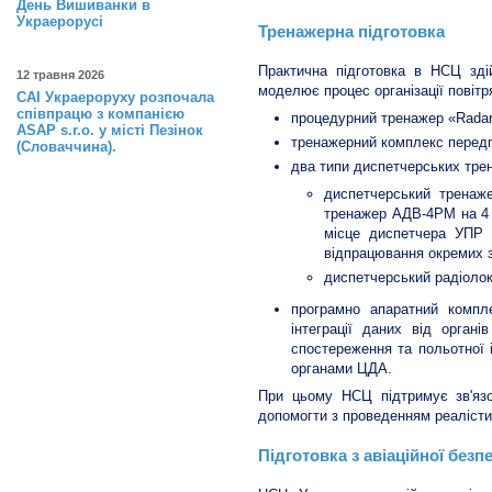
День Вишиванки в
Украерорусі
Тренажерна підготовка
Практична підготовка в НСЦ зді
12 травня 2026
моделює процес організації повітр
САІ Украероруху розпочала
співпрацю з компанією
процедурний тренажер «Radar 
ASAP s.r.o. у місті Пезінок
тренажерний комплекс перед
(Словаччина).
два типи диспетчерських тре
диспетчерський тренаж
тренажер АДВ-4РМ на 4 
місце диспетчера УПР 
відпрацювання окремих з
диспетчерський радіолок
програмно апаратний компл
інтеграції даних від орган
спостереження та польотної 
органами ЦДА.
При цьому НСЦ підтримує зв'язо
допомогти з проведенням реалісти
Підготовка з авіаційної безп