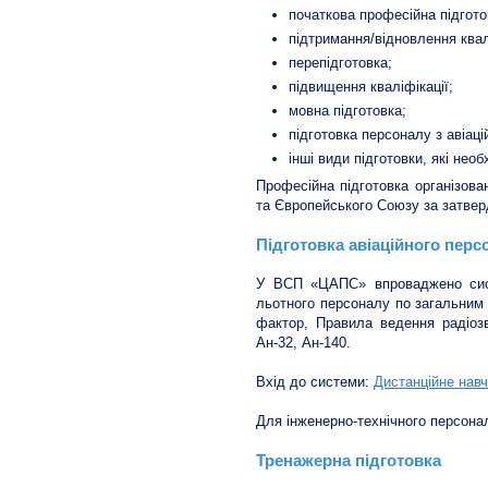
початкова професійна підгото
підтримання/відновлення квал
перепідготовка;
підвищення кваліфікації;
мовна підготовка;
підготовка персоналу з авіаці
інші види підготовки, які нео
Професійна підготовка організова
та Європейського Союзу за затве
Підготовка авіаційного пе
У ВСП «ЦАПС» впроваджено систе
льотного персоналу по загальним 
фактор, Правила ведення радіозв
Ан-32, Ан-140.
Вхід до системи:
Дистанційне нав
Для інженерно-технічного персонал
Тренажерна підготовка