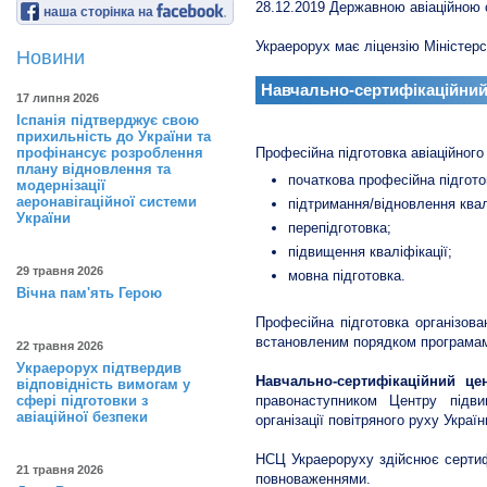
28.12.2019 Державною авіаційною
наша сторінка на
Украерорух має ліцензію Міністерс
Новини
Навчально-сертифікаційний
17 липня 2026
Іспанія підтверджує свою
прихильність до України та
профінансує розроблення
Професійна підготовка авіаційног
плану відновлення та
початкова професійна підгото
модернізації
аеронавігаційної системи
підтримання/відновлення квал
України
перепідготовка;
підвищення кваліфікації;
29 травня 2026
мовна підготовка.
Вічна пам'ять Герою
Професійна підготовка організов
встановленим порядком програмам
22 травня 2026
Украерорух підтвердив
Навчально-сертифікаційний ц
відповідність вимогам у
сфері підготовки з
правонаступником Центру підви
авіаційної безпеки
організації повітряного руху Украї
НСЦ Украероруху здійснює сертифі
21 травня 2026
повноваженнями.