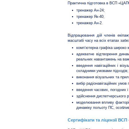
Практична підготовка в ВСП «ЦАП
тренажер Ан-24;
тренажер Як-40;
тренажер Ан-2.
Відпрацювання дій членів екіпа
масштабі часу на всіх етапах забе
комп’ютерна графіка широко к
адекватне відтворення динам
реальних навантажень на важ
введення навігаційних і візу
складними умовами підходів;
виконання візуальних та при
вибір радіонавігаційних умов 
введення часових, погодних і
здійснення диспетчерського р
моделювання впливу факторів п
динаміку польоту ПС, особли
Сертифікати та ліцензії ВС