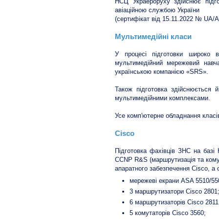
НСЦ Украероруху здійснює підго
авіаційною службою України
(сертифікат від 15.11.2022 № UA/
Мультимедійні класи
У процесі підготовки широко в
мультимедійний мережевий навч
українською компанією «SRS».
Також підготовка здійснюється 
мультимедійними комплексами.
Усе комп'ютерне обладнання класів
Cisco
Підготовка фахівців ЗНС на базі
CCNP R&S (маршрутизація та комут
апаратного забезпечення Cisco, а 
мережеві екрани ASA 5510/55
3 маршрутизатори Cisco 2801
6 маршрутизаторів Cisco 2811
5 комутаторів Cisco 3560;