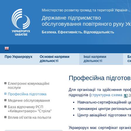
Міністерство розвитку громад та територій України
Державне підприємство
обслуговування повітряного руху Ук
Безпека. Ефективність. Відповідальність
Про Украерорух
Основні напрями
Інші напрями
Б
діяльності
діяльності
с
Професійна підготов
Електронні комунікаційні
послуги
Для організації та здійснення про
Професійна підготовка
підрозділів (
структурна схема
3
Медичне обслуговування
Навчально-сертифікаційний це
База відпочинку РСП
тренажерні центри регіональни
«Київцентраеро» "Стріла"
Центр авіаційної підготовки та
Вплив об’єктів на польоти
Украерорух має сертифікат органі