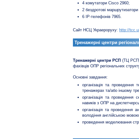
4 комутатори Cisco 2960;
2 бездротові маршрутизатори
6 ІР-телефонів 7965.
Сайт НСЦ Украероруху:
http://tcc.
Тренажерні центри регіонал
Тренажерні центри РСП
(ТЦ РСП)
фахівців ОПР регіональних структу
Основні завдання:
організація та проведення 
тренажерах та/або іншому тр
організація та проведення с
навиків з ОПР на диспетчерс
організація та проведення а
володіння англійською мовою
проведення моделювання струк