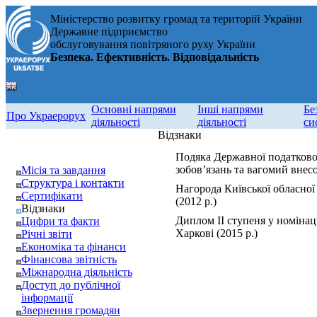
Міністерство розвитку громад та територій України
Державне підприємство
обслуговування повітряного руху України
Безпека. Ефективність. Відповідальність
Основні напрями
Інші напрями
Бе
Про Украерорух
діяльності
діяльності
си
Відзнаки
Подяка Державної податкової
зобов’язань та вагомий внес
Місія та завдання
Структура і контакти
Нагорода Київської обласної
Сертифікати
(2012 р.)
Відзнаки
Диплом ІІ ступеня у номінац
Цифри та факти
Харкові (2015 р.)
Річні звіти
Економіка та фінанси
Фінансова звітність
Міжнародна діяльність
Доступ до публічної
інформації
Звернення громадян