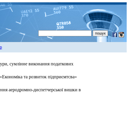
р
ьтури, сумлінне виконання податкових
 «Економіка та розвиток підприємтсва»
ження аеродромно-диспетчерської вишки в