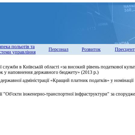
зпека польотів та
Персонал
Розвиток
Пресцент
стеми управління
 служби в Київській області «за високий рівень податкової кул
ок у наповнення державного бюджету» (2013 р.)
 державної адміністрації «Кращий платник податків» у номінації
ії "Об'єкти інженерно-транспортної інфраструктури" за споруд