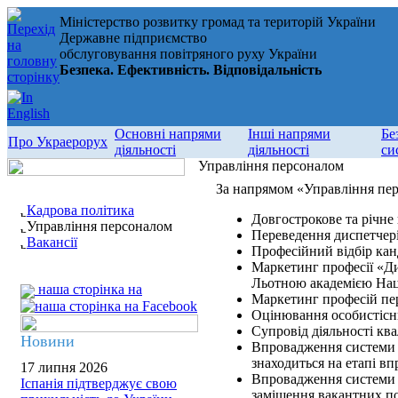
Міністерство розвитку громад та територій України
Державне підприємство
обслуговування повітряного руху України
Безпека. Ефективність. Відповідальність
Основні напрями
Інші напрями
Бе
Про Украерорух
діяльності
діяльності
си
Управління персоналом
За напрямом «Управління пер
Кадрова політика
Довгострокове та річне
Управління персоналом
Переведення диспетчер
Вакансії
Професійний відбір ка
Маркетинг професії «Ди
Льотною академією Наці
наша сторінка на
Маркетинг професій пе
Оцінювання особистісн
Супровід діяльності ква
Новини
Впровадження системи 
знаходиться на етапі в
17 липня 2026
Впровадження системи 
Іспанія підтверджує свою
заміщення вакантних по