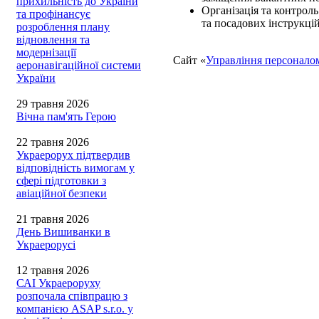
прихильність до України
Організація та контрол
та профінансує
та посадових інструкцій
розроблення плану
відновлення та
модернізації
Сайт «
Управління персонало
аеронавігаційної системи
України
29 травня 2026
Вічна пам'ять Герою
22 травня 2026
Украерорух підтвердив
відповідність вимогам у
сфері підготовки з
авіаційної безпеки
21 травня 2026
День Вишиванки в
Украерорусі
12 травня 2026
САІ Украероруху
розпочала співпрацю з
компанією ASAP s.r.o. у