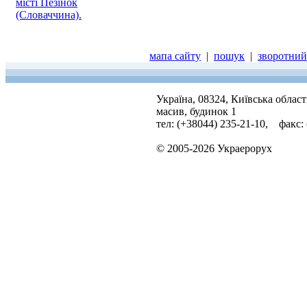
місті Пезінок
(Словаччина).
мапа сайту
|
пошук
|
зворотний 
Україна, 08324, Київська облас
масив, будинок 1
тел: (+38044) 235-21-10, факс:
© 2005-2026 Украерорух