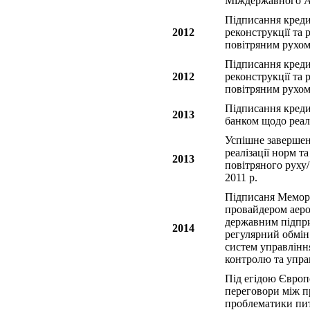
Міждержавного Ав
Підписання креди
2012
реконструкції та 
повітряним рухом
Підписання креди
2012
реконструкції та 
повітряним рухом
Підписання креди
2013
банком щодо реалі
Успішне завершенн
реалізації норм т
2013
повітряного руху
2011 р.
Підписаня Мемора
провайдером аеро
державним підпри
2014
регулярний обмін
систем управлінн
контролю та упра
Під егідою Євро
переговори між п
проблематики пит