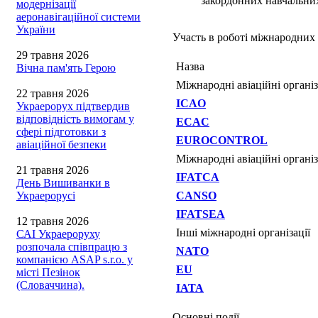
закордонних навчальних
модернізації
аеронавігаційної системи
України
Участь в роботі міжнародних 
29 травня 2026
Назва
Вічна пам'ять Герою
Міжнародні авіаційні організ
22 травня 2026
ICAO
Украерорух підтвердив
відповідність вимогам у
ECAC
сфері підготовки з
EUROCONTROL
авіаційної безпеки
Міжнародні авіаційні організ
21 травня 2026
IFATCA
День Вишиванки в
Украерорусі
CANSO
IFATSEA
12 травня 2026
Інші міжнародні організації
САІ Украероруху
розпочала співпрацю з
NATO
компанією ASAP s.r.o. у
EU
місті Пезінок
(Словаччина).
IATA
Основні події