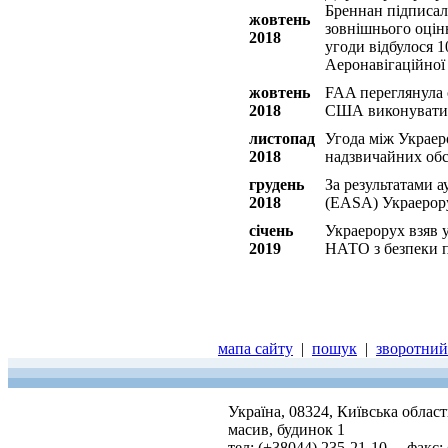
Бреннан підписал
жовтень
зовнішнього оцін
2018
угоди відбулося 1
Аеронавігаційної
жовтень
FAA переглянула 
2018
США виконувати 
листопад
Угода між Украер
2018
надзвичайних обс
грудень
За результатами 
2018
(EASA) Украерору
січень
Украерорух взяв 
2019
НАТО з безпеки п
мапа сайту
|
пошук
|
зворотний 
Україна, 08324, Київська облас
масив, будинок 1
тел: (+38044) 235-21-10, факс: