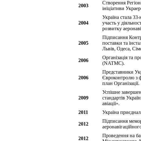
Створення Регіон
2003
ініціативи Украер
Україна стала 3
2004
участь у діяльн
розвитку аеронаві
Підписання Контра
2005
поставки та інст
Львів, Одеса, Сім
Організація та пр
2006
(NATMC).
Представники Укр
2006
Євроконтролю з ф
план Організації.
Успішне завершен
2009
стандартів Україн
авіації».
2011
Україна приєднал
Підписання мемо
2012
аеронавігаційног
Проведення на ба
2012