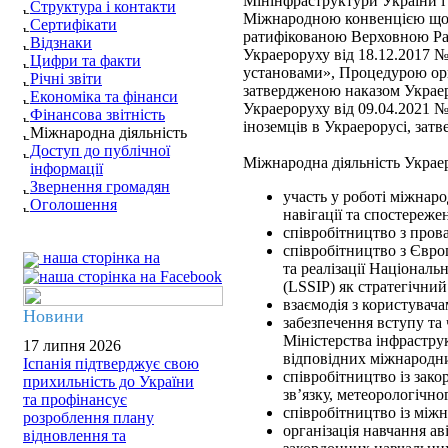
Мінінфраструктури України і 
Структура і контакти
Міжнародною конвенцією щодо
Сертифікати
ратифікованою Верховною Рад
Відзнаки
Украероруху від 18.12.2017 
Цифри та факти
установами», Процедурою орг
Річні звіти
затвердженою наказом Украер
Економіка та фінанси
Украероруху від 09.04.2021 
Фінансова звітність
іноземців в Украерорусі, зат
Міжнародна діяльність
Доступ до публічної
Міжнародна діяльність Украе
інформації
Звернення громадян
участь у роботі міжнарод
Оголошення
навігації та спостереж
співробітництво з пров
співробітництво з Європ
наша сторінка на
та реалізації Націонал
(LSSIP) як стратегічни
взаємодія з користувач
Новини
забезпечення вступу та
Міністерства інфрастру
17 липня 2026
відповідних міжнародни
Іспанія підтверджує свою
співробітництво із зак
прихильність до України
зв’язку, метеорологічн
та профінансує
співробітництво із між
розроблення плану
організація навчання ав
відновлення та