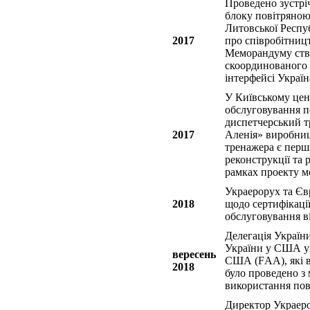
Проведено зустрі
блоку повітряною
Литовської Респу
2017
про співробітниц
Меморандуму ство
скоординованого 
інтерфейсі Україн
У Київському цен
обслуговування п
диспетчерський т
2017
Аленія» виробницт
тренажера є перш
реконструкції та
рамках проекту мо
Украерорух та Єв
2018
щодо сертифікаці
обслуговування в
Делегація Україн
України у США уз
вересень
США (FАА), які в
2018
було проведено з
використання пов
Директор Украер