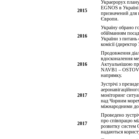
Украерорух планує
EGNOS в Україні 
2015
призначений для 
Європи.
Україну обрано г
обійманням посад
2016
України з питань 
комісії (директор
Продовження діало
вдосконалення ме
2016
Актуальнішою пр
NAVB1 – OSTOV 
напрямку.
Зустрічі з прези
аеронавігаційно
2017
моніторинг ситуа
над Чорним морем
міжнародними дог
Проведено зустрі
про співпрацю мі
2017
розвитку систем О
надаються корист