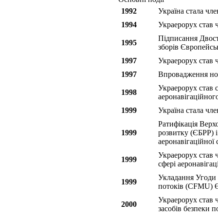
1992
Україна стала чле
1994
Украерорух став 
Підписання Двост
1995
зборів Європейсь
1997
Украерорух став 
1997
Впровадження нов
Украерорух став 
1998
аеронавігаційног
1999
Україна стала чле
Ратифікація Верх
1999
розвитку (ЄБРР) і
аеронавігаційної 
Украерорух став ч
1999
сфері аеронавіга
Укладання Угоди 
1999
потоків (CFMU
Украерорух став 
2000
засобів безпеки п