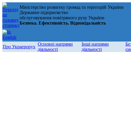
Міністерство розвитку громад та територій України
Державне підприємство
обслуговування повітряного руху України
Безпека. Ефективність. Відповідальність
Основні напрями
Інші напрями
Бе
Про Украерорух
діяльності
діяльності
си