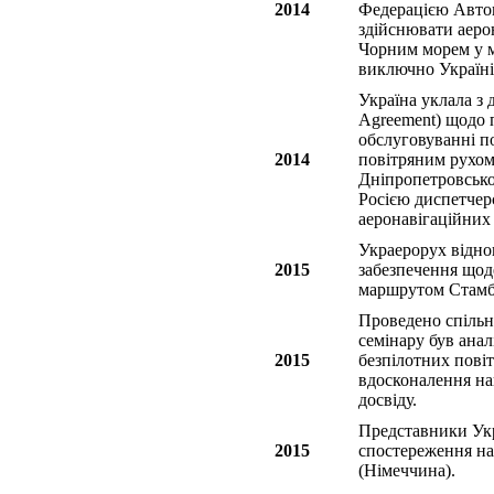
2014
Федерацією Автон
здійснювати аеро
Чорним морем у м
виключно Україні
Україна уклала з 
Agreement) щодо 
обслуговуванні по
2014
повітряним рухом
Дніпропетровськог
Росією диспетчер
аеронавігаційних
Украерорух відно
2015
забезпечення щоде
маршрутом Стамбу
Проведено спільн
семінару був анал
2015
безпілотних пові
вдосконалення на
досвіду.
Представники Укр
2015
спостереження на 
(Німеччина).