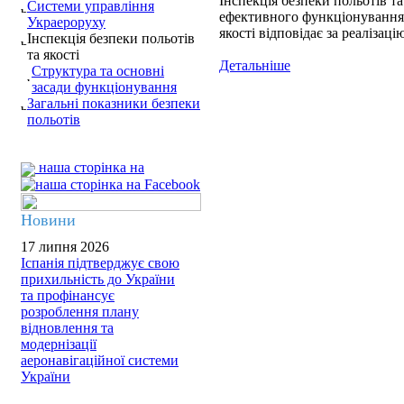
Інспекція безпеки польотів т
Системи управління
ефективного функціонування і
Украероруху
якості відповідає за реалізац
Інспекція безпеки польотів
та якості
Детальніше
Структура та основні
засади функціонування
Загальні показники безпеки
польотів
наша сторінка на
Новини
17 липня 2026
Іспанія підтверджує свою
прихильність до України
та профінансує
розроблення плану
відновлення та
модернізації
аеронавігаційної системи
України