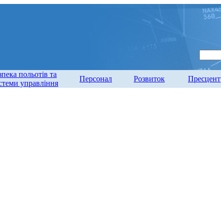
зпека польотів та
Персонал
Розвиток
Пресцент
стеми управління