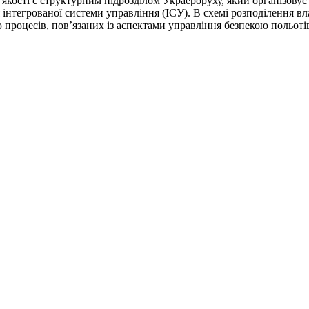
а якості є структурним підрозділом Украероруху, який організову
нтегрованої системи управління (ІСУ). В схемі розподілення вла
ію процесів, пов’язаних із аспектами управління безпекою польотів