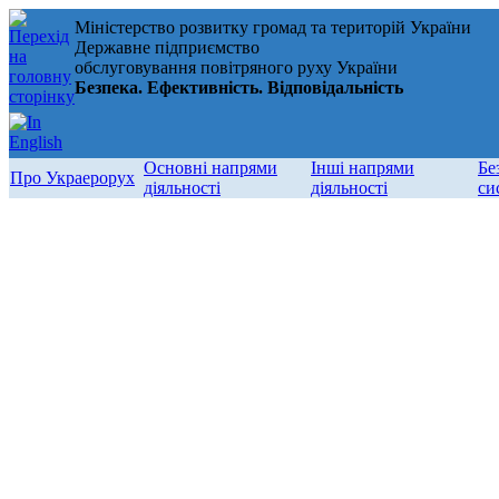
Міністерство розвитку громад та територій України
Державне підприємство
обслуговування повітряного руху України
Безпека. Ефективність. Відповідальність
Основні напрями
Інші напрями
Бе
Про Украерорух
діяльності
діяльності
си