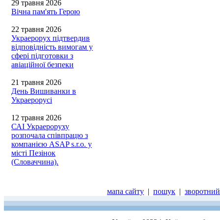
29 травня 2026
Вічна пам'ять Герою
22 травня 2026
Украерорух підтвердив
відповідність вимогам у
сфері підготовки з
авіаційної безпеки
21 травня 2026
День Вишиванки в
Украерорусі
12 травня 2026
САІ Украероруху
розпочала співпрацю з
компанією ASAP s.r.o. у
місті Пезінок
(Словаччина).
мапа сайту
|
пошук
|
зворотний 