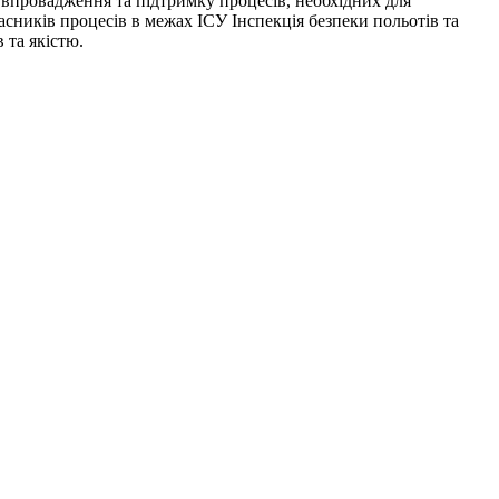
є впровадження та підтримку процесів, необхідних для
сників процесів в межах ІСУ Інспекція безпеки польотів та
 та якістю.