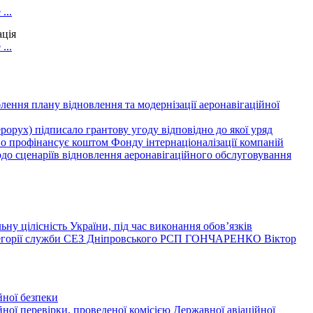
...
ація
...
лення плану відновлення та модернізації аеронавігаційної
орух) підписало грантову угоду відповідно до якої уряд
отно профінансує коштом Фонду інтернаціоналізації компаній
о сценаріїв відновлення аеронавігаційного обслуговування
ну цілісність України, під час виконання обов’язків
категорії служби СЕЗ Дніпровського РСП ГОНЧАРЕНКО Віктор
йної безпеки
ної перевірки, проведеної комісією Державної авіаційної