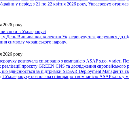
країни у період з 21 по 22 квітня 2026 року, Украерорух отримав
я 2026 року
шиванки в Украерорусі
, у День Вишиванки, колектив Украероруху теж долучився до пі
ня символу українського народу.
я 2026 року
ероруху розпочала співпрацю з компанією ASAP s.r.o. у місті Пе
х реалізації проєкту GREEN CNS та дослідження європейського 
, що здійснюється за підтримки SESAR Deployment Manager та єв
ії Украероруху розпочала співпрацю з компанією ASAP s.r.o. у мі