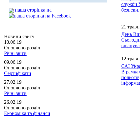
служби У
наша сторінка на
безпеки.
21 травн
День Ви
Новини сайту
Сьогодні
10.06.19
вшануван
Оновлено розділ
Річні звіти
12 травн
09.06.19
САІ Укра
Оновлено розділ
В рамка
Сертифікати
польотів
27.02.19
інформац
Оновлено розділ
Річні звіти
26.02.19
Оновлено розділ
Економіка та фінанси