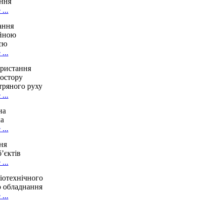
ння
...
ання
ійною
єю
...
ристання
ростору
тряного руху
...
на
ка
...
ня
’єктів
...
іотехнічного
о обладнання
...
истема
аероруху