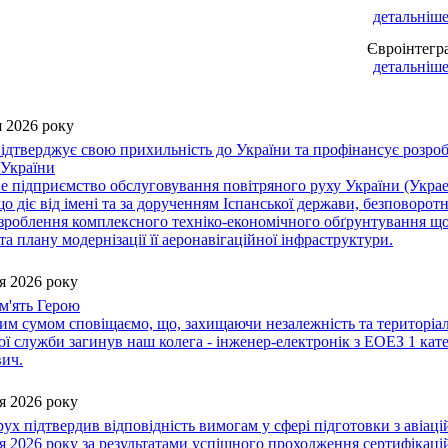
детальніше 
Євроінтегр
детальніше 
 2026 року
підтверджує свою прихильність до України та профінансує розроб
 України
 підприємство обслуговування повітряного руху України (Украер
 що діє від імені та за дорученням Іспанської держави, безповор
роблення комплексного техніко-економічного обґрунтування щод
та плану модернізації її аеронавігаційної інфраструктури.
я 2026 року
м'ять Герою
им сумом сповіщаємо, що, захищаючи незалежність та територіаль
вої служби загинув наш колега - інженер-електронік з ЕОЕЗ 1 
вич.
я 2026 року
ух підтвердив відповідність вимогам у сфері підготовки з авіаці
я 2026 року за результатами успішного проходження сертифікацій