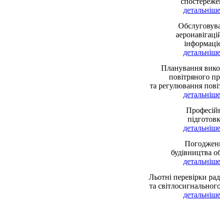
спостереже
детальніше 
Обслуговув
аеронавігац
інформаці
детальніше 
Планування вико
повітряного п
та регулювання пові
детальніше 
Професій
підготов
детальніше 
Погоджен
будівництва об
детальніше 
Льотні перевірки рад
та світлосигнальног
детальніше 
Інтегрована с
управління Укр