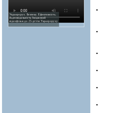
Украерорух. Безпека. Ефективність.
Відповідальність Іміджевий
відеофільм до 25-річчя Украероруху