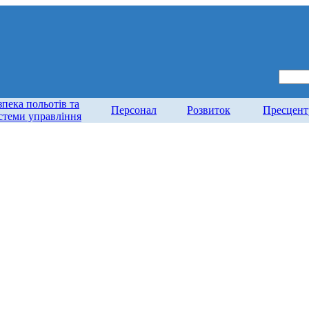
зпека польотів та
Персонал
Розвиток
Пресцент
стеми управління