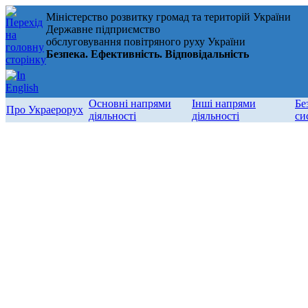
Міністерство розвитку громад та територій України
Державне підприємство
обслуговування повітряного руху України
Безпека. Ефективність. Відповідальність
Основні напрями
Інші напрями
Бе
Про Украерорух
діяльності
діяльності
си