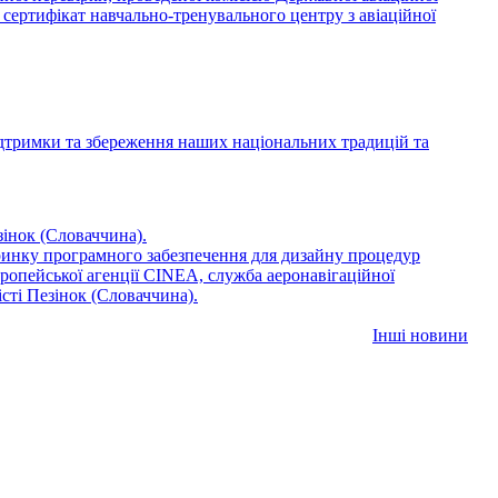
 сертифікат навчально-тренувального центру з авіаційної
дтримки та збереження наших національних традицій та
зінок (Словаччина).
ринку програмного забезпечення для дизайну процедур
ропейської агенції CINEA, служба аеронавігаційної
сті Пезінок (Словаччина).
Інші новини