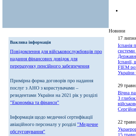
Новини
17 липня
Важлива інформація
Іспанія 
системи
Повідомлення для військовослужбовців про
Державне
надання фінансових довідок для
Іспанії,
перерахунку пенсійного забезпечення
FIEM роз
України 
Примірна форма договорів про надання
29 травн
послуг з АНО з користувачами –
Вічна па
резидентами України на 2021 рік у розділі
З глибок
"Економіка та фінанси"
військо
Сергійо
Інформація щодо медичної сертифікації
22 травн
авіаційного персоналу у розділі
"Медичне
Украерор
обслуговування"
15 травн