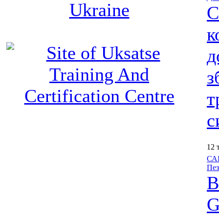
С
к
д
з
т
с
12 
САІ
Пез
В
G