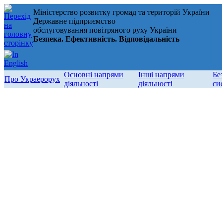
Міністерство розвитку громад та територій України
Державне підприємство
обслуговування повітряного руху України
Безпека. Ефективність. Відповідальність
Основні напрями
Інші напрями
Бе
Про Украерорух
діяльності
діяльності
си