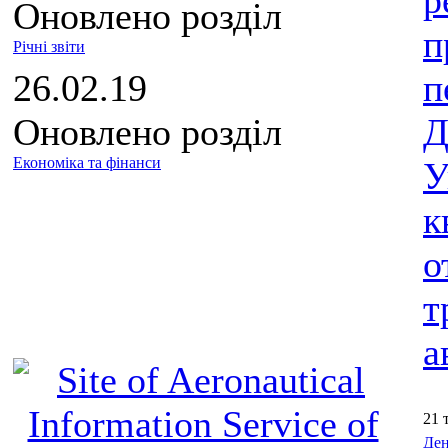
р
Оновлено розділ
п
Річні звіти
26.02.19
п
Оновлено розділ
Д
Економіка та фінанси
У
к
о
т
а
21 
Ден