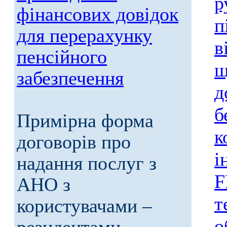
р
фінансових довідок
п
для перерахунку
в
пенсійного
щ
забезпечення
д
б
Примірна форма
к
договорів про
і
надання послуг з
F
АНО з
т
користувачами –
о