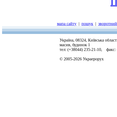
П
мапа сайту
|
пошук
|
зворотний 
Україна, 08324, Київська облас
масив, будинок 1
тел: (+38044) 235-21-10, факс:
© 2005-2026 Украерорух