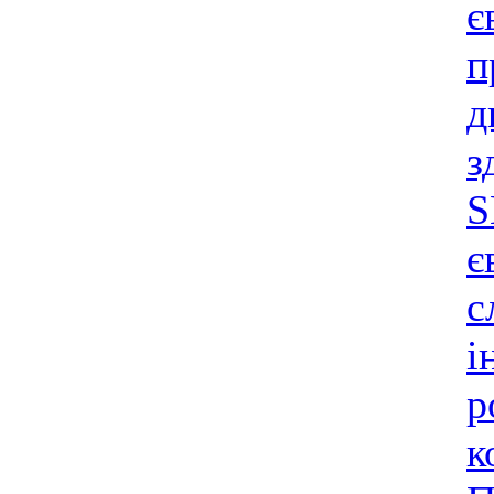
є
п
д
з
S
є
с
і
р
к