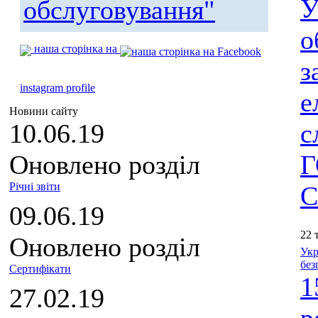
У
обслуговування"
о
наша сторінка на
з
instagram profile
е
Новини сайту
10.06.19
с
Оновлено розділ
Г
Річні звіти
С
09.06.19
22 
Оновлено розділ
Укр
без
Сертифікати
1
27.02.19