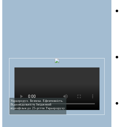
Украерорух. Безпека. Ефективність.
Відповідальність Іміджевий
відеофільм до 25-річчя Украероруху