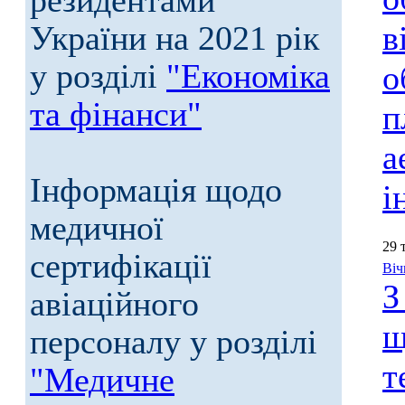
резидентами
України на 2021 рік
в
у розділі
"Економіка
о
та фінанси"
п
а
Інформація щодо
і
медичної
29 
сертифікації
Віч
З
авіаційного
щ
персоналу у розділі
т
"Медичне