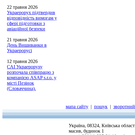
22 травня 2026
Украерорух підтвердив
відповідність вимогам у
сфері підготовки з
авіаційної безпеки
21 травня 2026
День Вишиванки в
Украерорусі
12 травня 2026
САІ Украероруху
розпочала співпрацю з
компанією ASAP s.r.o. у
місті Пезінок
(Словаччина).
мапа сайту
|
пошук
|
зворотний 
Україна, 08324, Київська облас
масив, будинок 1