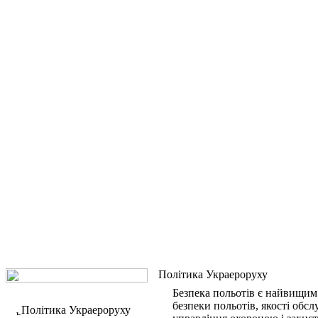
Політика Украероруху
Безпека польотів є найвищим 
безпеки польотів, якості обсл
Політика Украероруху