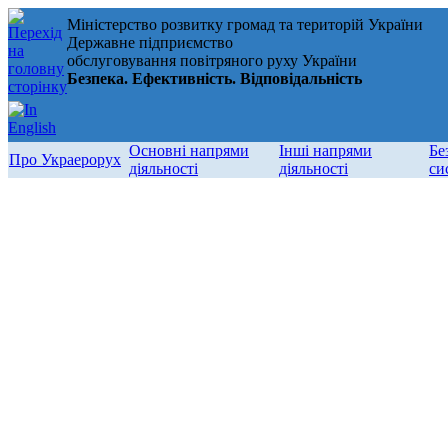
Міністерство розвитку громад та територій України
Державне підприємство
обслуговування повітряного руху України
Безпека. Ефективність. Відповідальність
Основні напрями
Інші напрями
Бе
Про Украерорух
діяльності
діяльності
си