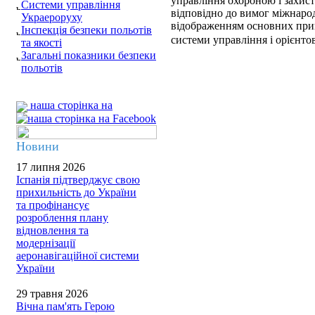
управління охороною і захист
Системи управління
відповідно до вимог міжнарод
Украероруху
відображенням основних прин
Інспекція безпеки польотів
системи управління і орієнто
та якості
Загальні показники безпеки
польотів
наша сторінка на
Новини
17 липня 2026
Іспанія підтверджує свою
прихильність до України
та профінансує
розроблення плану
відновлення та
модернізації
аеронавігаційної системи
України
29 травня 2026
Вічна пам'ять Герою