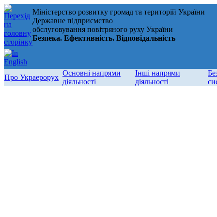
Міністерство розвитку громад та територій України
Державне підприємство
обслуговування повітряного руху України
Безпека. Ефективність. Відповідальність
Основні напрями
Інші напрями
Бе
Про Украерорух
діяльності
діяльності
си