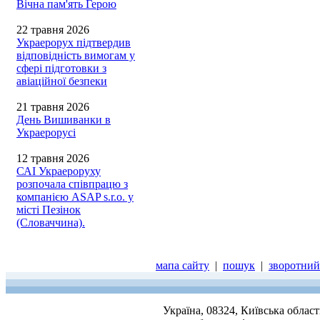
Вічна пам'ять Герою
22 травня 2026
Украерорух підтвердив
відповідність вимогам у
сфері підготовки з
авіаційної безпеки
21 травня 2026
День Вишиванки в
Украерорусі
12 травня 2026
САІ Украероруху
розпочала співпрацю з
компанією ASAP s.r.o. у
місті Пезінок
(Словаччина).
мапа сайту
|
пошук
|
зворотний 
Україна, 08324, Київська облас