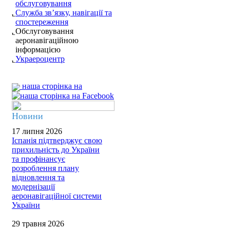
обслуговування
Служба зв’язку, навігації та
спостереження
Обслуговування
аеронавігаційною
інформацією
Украероцентр
наша сторінка на
Новини
17 липня 2026
Іспанія підтверджує свою
прихильність до України
та профінансує
розроблення плану
відновлення та
модернізації
аеронавігаційної системи
України
29 травня 2026