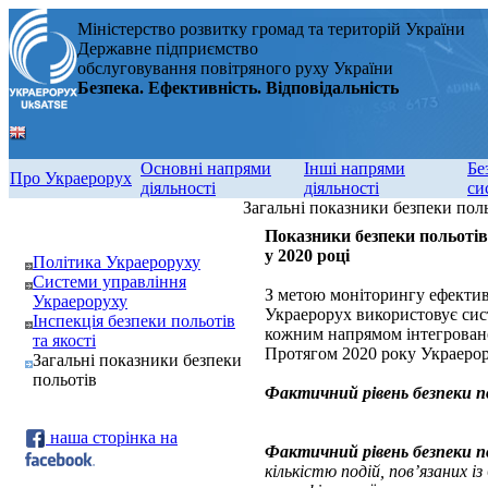
Міністерство розвитку громад та територій України
Державне підприємство
обслуговування повітряного руху України
Безпека. Ефективність. Відповідальність
Основні напрями
Інші напрями
Бе
Про Украерорух
діяльності
діяльності
си
Загальні показники безпеки пол
Показники безпеки польотів
у 2020 році
Політика Украероруху
Системи управління
З метою моніторингу ефективн
Украероруху
Украерорух використовує сист
Інспекція безпеки польотів
кожним напрямом інтегровано
та якості
Протягом 2020 року Украерору
Загальні показники безпеки
польотів
Фактичний рівень безпеки п
наша сторінка на
Фактичний рівень безпеки п
кількістю подій, пов’язаних і