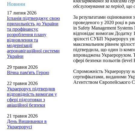
класифікованої за класами сер
Новини
обслуговування за період, що
17 липня 2026
За результатами оцінювання 
Іспанія підтверджує свою
проведеного у 2020 році в 
прихильність до України
in Safety Management System
та профінансує
відповідає вимогам Додатку 1
розроблення плану
зрілості СУБП Украерорух ув
відновлення та
максимальним рівнем зрілос
модернізації
підтвердила, що один із комп
аеронавігаційної системи
впроваджена Украерорухом. Т
України
сфері безпеки польотів (level 
29 травня 2026
Спроможність Украероруху на
Вічна пам'ять Герою
сертифікатами, виданими Укр
Агентством Європейського Со
22 травня 2026
Украерорух підтвердив
відповідність вимогам у
сфері підготовки з
авіаційної безпеки
21 травня 2026
День Вишиванки в
Украерорусі