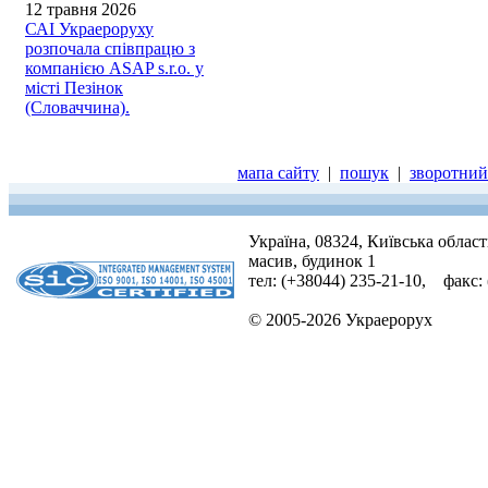
12 травня 2026
САІ Украероруху
розпочала співпрацю з
компанією ASAP s.r.o. у
місті Пезінок
(Словаччина).
мапа сайту
|
пошук
|
зворотний 
Україна, 08324, Київська облас
масив, будинок 1
тел: (+38044) 235-21-10, факс:
© 2005-2026 Украерорух