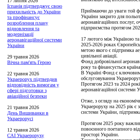
17 липня 2026
Іспанія підтверджує свою
Приймаючи до уваги той фа
прихильність до України
України закрито для польот
та профінансує
аеронавігаційних послуг, 
розроблення плану
підприємства протягом 202
відновлення та
модернізації
17 лютого між Україною т
аеронавігаційної системи
2025-2026 роках Європейсь
України
метою якого є підтримка ае
цивільної авіації.
29 травня 2026
Фонд добровільної аеронав
Вічна пам'ять Герою
року та фінансується краї
В Україні Фонд є ключовим
22 травня 2026
обслуговування Украерорух
Украерорух підтвердив
Протягом 2023 та 2024 рок
відповідність вимогам у
аеронавігаційної системи У
сфері підготовки з
авіаційної безпеки
Отже, з огляду на економі
Украероруху на 2025 рік є 
21 травня 2026
системи України, підтримка
День Вишиванки в
Украерорусі
Протягом 2025 року важлив
повоєнного поетапного від
12 травня 2026
просторі України.
САІ Украероруху