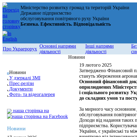
Міністерство розвитку громад та територій України
Державне підприємство
обслуговування повітряного руху України
Безпека. Ефективність. Відповідальність
Основні напрями
Інші напрями
Бе
Про Украерорух
діяльності
діяльності
си
Новини
19 лютого 2025
Затверджено Фінансовий пл
Новини
стануть збереження аерона
У дзеркалі ЗМІ
Основний фінансовий док
Прес-релізи
оприлюднених Міністерст
Документи
і соціального розвитку Ук
Фото- та відеогалерея
до складних умов та пост
За мирного часу основним 
наша сторінка на
обслуговування повітряного
Доходи від надання таких п
підприємства. Користувача
Новини
України, є українські та м
винятково від інтенсивност