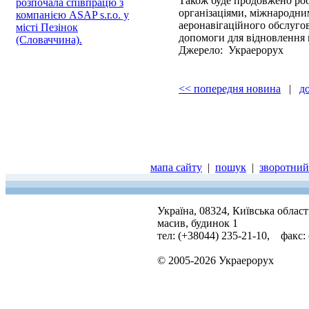
Також буде продовжено ро
розпочала співпрацю з
організаціями, міжнародни
компанією ASAP s.r.o. у
аеронавігаційного обслуго
місті Пезінок
допомоги для відновлення
(Словаччина).
Джерело: Украерорух
<< попередня новина
|
д
мапа сайту
|
пошук
|
зворотний 
Україна, 08324, Київська облас
масив, будинок 1
тел: (+38044) 235-21-10, факс:
© 2005-2026 Украерорух