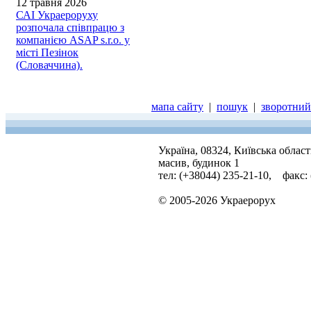
12 травня 2026
САІ Украероруху
розпочала співпрацю з
компанією ASAP s.r.o. у
місті Пезінок
(Словаччина).
мапа сайту
|
пошук
|
зворотний 
Україна, 08324, Київська облас
масив, будинок 1
тел: (+38044) 235-21-10, факс:
© 2005-2026 Украерорух