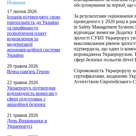
Новини
обслуговування за період, що
17 липня 2026
За результатами оцінювання 
Іспанія підтверджує свою
проведеного у 2020 році в 
прихильність до України
in Safety Management System
та профінансує
відповідає вимогам Додатку 1
розроблення плану
зрілості СУБП Украерорух ув
відновлення та
максимальним рівнем зрілос
модернізації
підтвердила, що один із комп
аеронавігаційної системи
впроваджена Украерорухом. Т
України
сфері безпеки польотів (level 
29 травня 2026
Спроможність Украероруху на
Вічна пам'ять Герою
сертифікатами, виданими Укр
Агентством Європейського Со
22 травня 2026
Украерорух підтвердив
відповідність вимогам у
сфері підготовки з
авіаційної безпеки
21 травня 2026
День Вишиванки в
Украерорусі