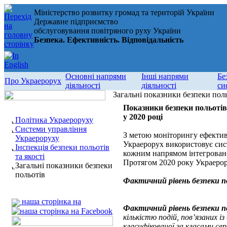
Міністерство розвитку громад та територій України
Державне підприємство
обслуговування повітряного руху України
Безпека. Ефективність. Відповідальність
Основні напрями
Інші напрями
Бе
Про Украерорух
діяльності
діяльності
си
Загальні показники безпеки пол
Показники безпеки польотів
у 2020 році
Політика Украероруху
Системи управління
З метою моніторингу ефективн
Украероруху
Украерорух використовує сист
Інспекція безпеки польотів
кожним напрямом інтегровано
та якості
Протягом 2020 року Украерору
Загальні показники безпеки
польотів
Фактичний рівень безпеки п
наша сторінка на
Фактичний рівень безпеки п
кількістю подій, пов’язаних і
класифікованої за класами сер