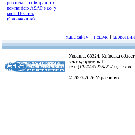
розпочала співпрацю з
компанією ASAP s.r.o. у
місті Пезінок
(Словаччина).
мапа сайту
|
пошук
|
зворотний 
Україна, 08324, Київська облас
масив, будинок 1
тел: (+38044) 235-21-10, факс:
© 2005-2026 Украерорух