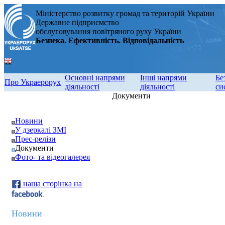
Міністерство розвитку громад та територій України
Державне підприємство
обслуговування повітряного руху України
Безпека. Ефективність. Відповідальність
Основні напрями
Інші напрями
Бе
Про Украерорух
діяльності
діяльності
си
Документи
Новини
У дзеркалі ЗМІ
Прес-релізи
Документи
Фото- та відеогалерея
наша сторінка на
Новини