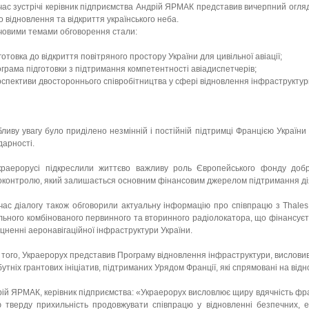
час зустрічі керівник підприємства Андрій ЯРМАК представив вичерпний огляд
 відновлення та відкриття українського неба.
овими темами обговорення стали:
дготовка до відкриття повітряного простору України для цивільної авіації;
ограма підготовки з підтримання компетентності авіадиспетчерів;
рспективи двостороннього співробітництва у сфері відновлення інфраструктури
ливу увагу було приділено незмінній і постійній підтримці Францією України 
дарності.
раерорусі підкреслили життєво важливу роль Європейського фонду добров
контролю, який залишається основним фінансовим джерелом підтримання ді
час діалогу також обговорили актуальну інформацію про співпрацю з Thale
льного комбінованого первинного та вторинного радіолокатора, що фінансуєт
іцненні аеронавігаційної інфраструктури України.
 того, Украерорух представив Програму відновлення інфраструктури, вислови
утніх грантових ініціатив, підтриманих Урядом Франції, які спрямовані на відн
ій ЯРМАК, керівник підприємства: «Украерорух висловлює щиру вдячність франц
 тверду прихильність продовжувати співпрацю у відновленні безпечних, е