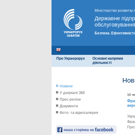
Міністерство розвитку 
Державне підп
обслуговування
Безпека. Ефективність
Про Украерорух
Основні напрями
діяльності
Нов
Новини
У дзеркалі ЗМІ
16 ч
Прес-релізи
Фра
аер
Документи
Фото- та відеогалерея
Укра
Фра
През
наша сторінка на