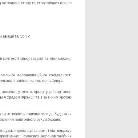
 поточного стану та стратегічних планів
 авіації та ОрПР.
в контексті європейської та міжнародної
ільної аеронавігаційної солідарності
яльності національного провайдера.
s, зокрема у межах проекту розгортання
ься Урядом Франції та є значним кроком
вши готовність приєднатися до будь-яких
овлення повітряного руху в Україні.
узькій делегації за візит і підтверджує
фективних і сучасних аеронавігаційних