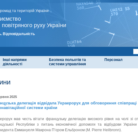
громад та територій України
риємство
 повітряного руху України
. Відповідальність
Інші напрями
Безпека польотів та
Персонал
діяльності
системи управління
ини
ервня 2025
нцузька делегація відвідала Украерорух для обговорення співпраці
онавігаційної системи країни
ерорух мав честь вітати французьку делегацію високого рівня на чолі зі
нцузької Республіки з питань економічної допомоги та відбудови Україн
идента Еммануеля Макрона П’єром Ельброном (M. Pierre Heilbronn).