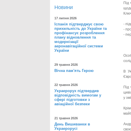
Під 
Новини
щодо
Ключ
17 липня 2026
Іспанія підтверджує свою
- пі
прихильність до України та
- пр
профінансує розроблення
- пе
плану відновлення та
модернізації
аеронавігаційної системи
України
Особ
солі
29 травня 2026
Вічна пам'ять Герою
В Ук
Євро
22 травня 2026
Під 
Украерорух підтвердив
циві
відповідність вимогам у
у зм
сфері підготовки з
авіаційної безпеки
Крім
майб
21 травня 2026
День Вишиванки в
Андр
Украерорусі
свою