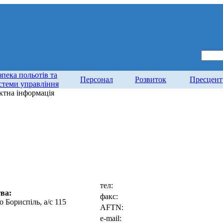
зпека польотів та
Персонал
Розвиток
Пресцент
стеми управління
ктна інформація
тел:
ва:
факс:
о Бориспіль, а/с 115
AFTN:
e-mail: