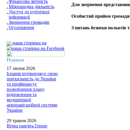
Фінансова звітність
Для звернення представник
Міжнародна діяльність
Доступ до публічної
Особистий прийом громадя
інформації
Звернення громадян
Оголошення
З питань безпеки польотів т
наша сторінка на
Новини
17 липня 2026
Іспанія підтверджує свою
прихильність до України
та профінансує
розроблення плану
відновлення та
модернізації
аеронавігаційної системи
України
29 травня 2026
Вічна пам'ять Герою