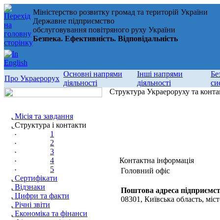
Міністерство розвитку громад та територій України
Державне підприємство
обслуговування повітряного руху України
Безпека. Ефективність. Відповідальність
Основні напрями
Інші напрями
Бе
Про Украерорух
діяльності
діяльності
си
Структура Украероруху та конта
Місія та завдання
Структура і контакти
1
2
3
4
Контактна інформація
5
Головний офіс
Сертифікати
Відзнаки
Поштова адреса підприємст
Цифри та факти
08301, Київська область, міст
Річні звіти
Економіка та фінанси