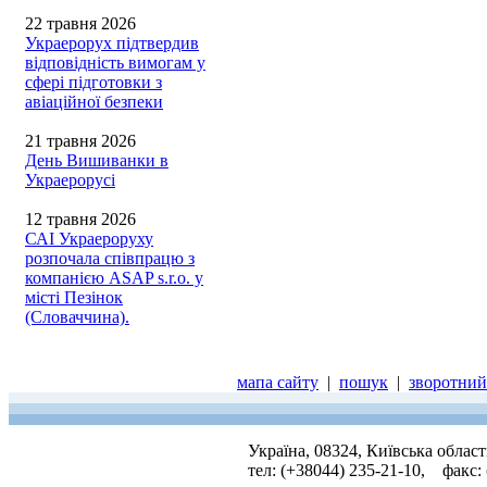
22 травня 2026
Украерорух підтвердив
відповідність вимогам у
сфері підготовки з
авіаційної безпеки
21 травня 2026
День Вишиванки в
Украерорусі
12 травня 2026
САІ Украероруху
розпочала співпрацю з
компанією ASAP s.r.o. у
місті Пезінок
(Словаччина).
мапа сайту
|
пошук
|
зворотний 
Україна, 08324, Київська облас
тел: (+38044) 235-21-10, факс: