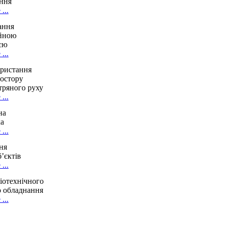
ння
...
ання
ійною
єю
...
ристання
ростору
тряного руху
...
на
ка
...
ня
’єктів
...
іотехнічного
о обладнання
...
истема
аероруху