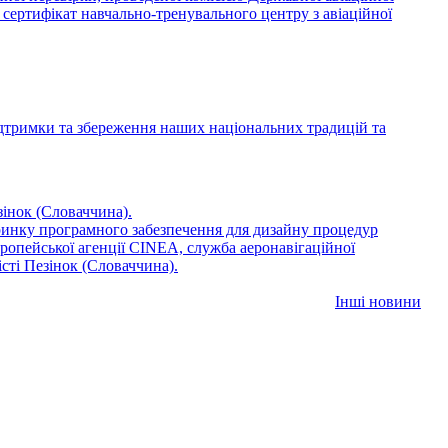
 сертифікат навчально-тренувального центру з авіаційної
дтримки та збереження наших національних традицій та
зінок (Словаччина).
ринку програмного забезпечення для дизайну процедур
ропейської агенції CINEA, служба аеронавігаційної
сті Пезінок (Словаччина).
Інші новини