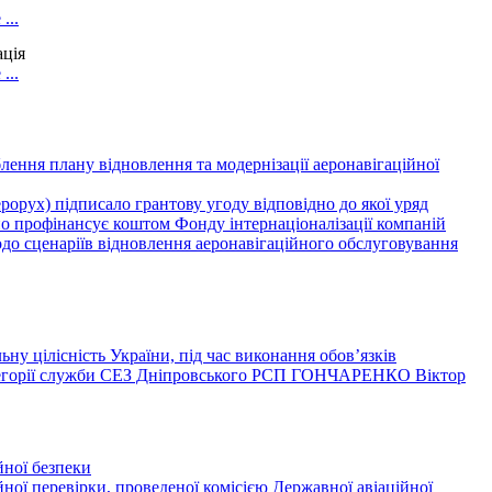
...
ація
...
лення плану відновлення та модернізації аеронавігаційної
орух) підписало грантову угоду відповідно до якої уряд
отно профінансує коштом Фонду інтернаціоналізації компаній
о сценаріїв відновлення аеронавігаційного обслуговування
ну цілісність України, під час виконання обов’язків
категорії служби СЕЗ Дніпровського РСП ГОНЧАРЕНКО Віктор
йної безпеки
ної перевірки, проведеної комісією Державної авіаційної