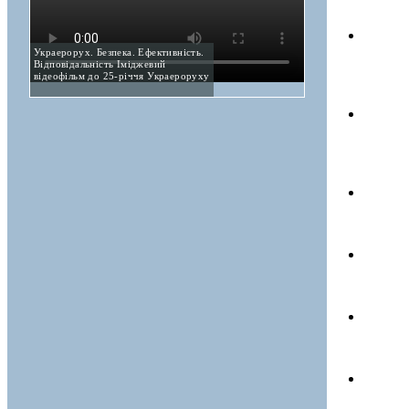
Украерорух. Безпека. Ефективність.
Відповідальність Іміджевий
відеофільм до 25-річчя Украероруху