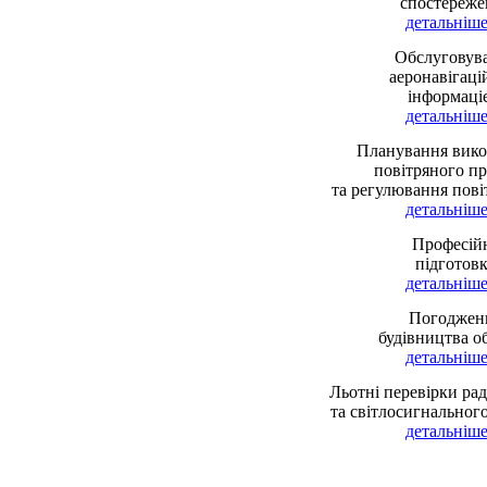
спостереже
детальніше 
Обслуговув
аеронавігац
інформаці
детальніше 
Планування вико
повітряного п
та регулювання пові
детальніше 
Професій
підготов
детальніше 
Погоджен
будівництва об
детальніше 
Льотні перевірки рад
та світлосигнальног
детальніше 
Інтегрована с
управління Укр