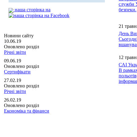
служби У
наша сторінка на
безпеки.
21 травн
День Ви
Новини сайту
Сьогодні
10.06.19
вшануван
Оновлено розділ
Річні звіти
12 травн
09.06.19
САІ Укра
Оновлено розділ
В рамка
Сертифікати
польотів
27.02.19
інформац
Оновлено розділ
Річні звіти
26.02.19
Оновлено розділ
Економіка та фінанси