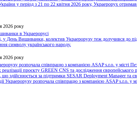
країни у період з 21 по 22 квітня 2026 року, Украерорух отримав
я 2026 року
шиванки в Украерорусі
, у День Вишиванки, колектив Украероруху теж долучився до пі
ня символу українського народу.
я 2026 року
ероруху розпочала співпрацю з компанією ASAP s.r.o. у місті Пе
х реалізації проєкту GREEN CNS та дослідження європейського 
, що здійснюється за підтримки SESAR Deployment Manager та єв
ії Украероруху розпочала співпрацю з компанією ASAP s.r.o. у мі