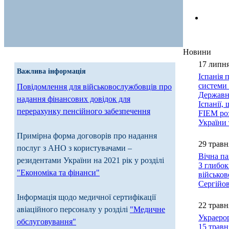
Новини
17 липня
Важлива інформація
Іспанія 
системи
Повідомлення для військовослужбовців про
Державне
надання фінансових довідок для
Іспанії,
перерахунку пенсійного забезпечення
FIEM роз
України 
Примірна форма договорів про надання
29 травн
послуг з АНО з користувачами –
Вічна па
резидентами України на 2021 рік у розділі
З глибок
"Економіка та фінанси"
військо
Сергійо
Інформація щодо медичної сертифікації
22 травн
авіаційного персоналу у розділі
"Медичне
Украерор
обслуговування"
15 травн