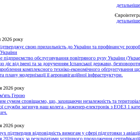
детальніше 
Євроінтегр
детальніше 
 2026 року
підтверджує свою прихильність до України та профінансує розроб
 України
 підприємство обслуговування повітряного руху України (Украер
 що діє від імені та за дорученням Іспанської держави, безповор
роблення комплексного техніко-економічного обґрунтування щод
та плану модернізації її аеронавігаційної інфраструктури.
я 2026 року
м'ять Герою
им сумом сповіщаємо, що, захищаючи незалежність та територіаль
вої служби загинув наш колега - інженер-електронік з ЕОЕЗ 1 
вич.
я 2026 року
ух підтвердив відповідність вимогам у сфері підготовки з авіаці
я 2026 року за результатами успішного проходження сертифікацій