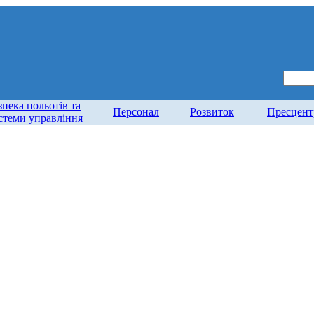
зпека польотів та
Персонал
Розвиток
Пресцент
стеми управління