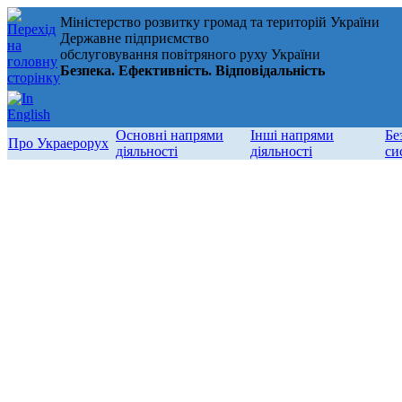
Міністерство розвитку громад та територій України
Державне підприємство
обслуговування повітряного руху України
Безпека. Ефективність. Відповідальність
Основні напрями
Інші напрями
Бе
Про Украерорух
діяльності
діяльності
си