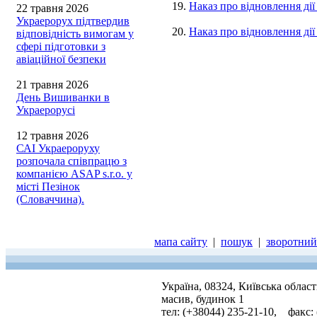
19.
Наказ про відновлення ді
22 травня 2026
Украерорух підтвердив
20.
Наказ про відновлення ді
відповідність вимогам у
сфері підготовки з
авіаційної безпеки
21 травня 2026
День Вишиванки в
Украерорусі
12 травня 2026
САІ Украероруху
розпочала співпрацю з
компанією ASAP s.r.o. у
місті Пезінок
(Словаччина).
мапа сайту
|
пошук
|
зворотний 
Україна, 08324, Київська облас
масив, будинок 1
тел: (+38044) 235-21-10, факс: