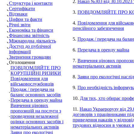
2.
Наказ №303 від 30.10.2023
Структура і контакти
Сертифікати
3.
ПОВІДОМЛЯЙТЕ ПРО К
Відзнаки
Цифри та факти
4.
Повідомлення для військов
Річні звіти
пенсійного забезпечення
Економіка та фінанси
Фінансова звітність
5.
Продаж / передача на балан
Міжнародна діяльність
Доступ до публічної
6.
Передача в оренду майна
інформації
Звернення громадян
7.
Вивчення цінових пропозиц
Оголошення
нематеріальних активів
ПОВІДОМЛЯЙТЕ ПРО
КОРУПЦІЙНІ РИЗИКИ
8.
Заяви про екологічні наслід
Повідомлення для
військовослужбовців
9.
Про необхідність інформув
Продаж / передача на
баланс основних засобів
10.
Для тих, хто обирає проф
Передача в оренду майна
Вивчення цінових
11.
Наказ Украероруху від 29
пропозицій на послуги з
договорів з працівниками під
проведення незалежної
приведення наказів у відпові
оцінки основних засобів і
трудових відносин в умовах в
нематеріальних активів
Заяви про екологічні