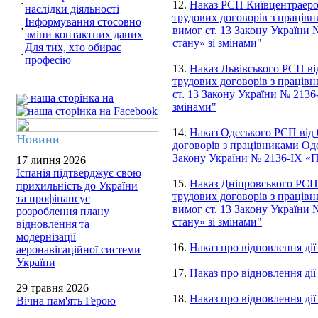
12.
Наказ РСП Київцентраеро 
наслідки діяльності
трудових договорів з працівн
Інформування стосовно
вимог ст. 13 Закону України
зміни контактних даних
стану» зі змінами"
Для тих, хто обирає
професію
13.
Наказ Львівського РСП ві
трудових договорів з працівн
ст. 13 Закону України № 2136
наша сторінка на
змінами"
14.
Наказ Одеського РСП від 
Новини
договорів з працівниками Оде
Закону України № 2136-IX «П
17 липня 2026
Іспанія підтверджує свою
15.
Наказ Дніпровського РСП 
прихильність до України
трудових договорів з працівн
та профінансує
вимог ст. 13 Закону України
розроблення плану
стану» зі змінами"
відновлення та
модернізації
16.
Наказ про відновлення ді
аеронавігаційної системи
України
17.
Наказ про відновлення дії
29 травня 2026
18.
Наказ про відновлення ді
Вічна пам'ять Герою