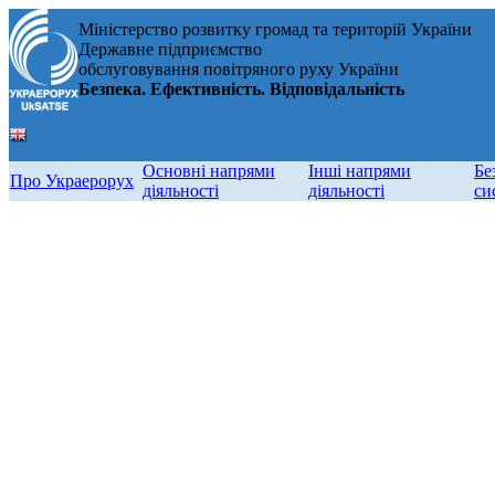
Міністерство розвитку громад та територій України
Державне підприємство
обслуговування повітряного руху України
Безпека. Ефективність. Відповідальність
Основні напрями
Інші напрями
Бе
Про Украерорух
діяльності
діяльності
си