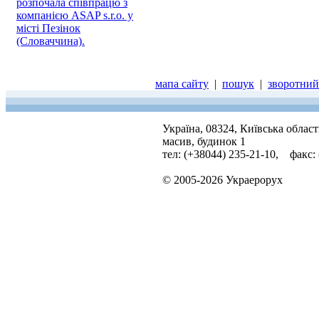
розпочала співпрацю з
компанією ASAP s.r.o. у
місті Пезінок
(Словаччина).
мапа сайту
|
пошук
|
зворотний 
Україна, 08324, Київська облас
масив, будинок 1
тел: (+38044) 235-21-10, факс:
© 2005-2026 Украерорух