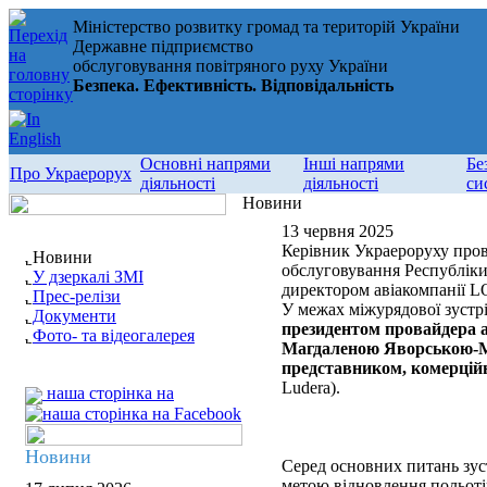
Міністерство розвитку громад та територій України
Державне підприємство
обслуговування повітряного руху України
Безпека. Ефективність. Відповідальність
Основні напрями
Інші напрями
Бе
Про Украерорух
діяльності
діяльності
си
Новини
13 червня 2025
Керівник Украероруху пров
Новини
обслуговування Республік
У дзеркалі ЗМІ
директором авіакомпанії 
Прес-релізи
У межах міжурядової зустр
Документи
президентом провайдера 
Фото- та відеогалерея
Магдаленою Яворською-
представником, комерцій
Ludera).
наша сторінка на
Новини
Серед основних питань зуст
метою відновлення польоті