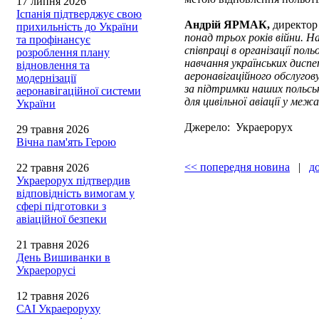
17 липня 2026
Іспанія підтверджує свою
Андрій ЯРМАК,
директор
прихильність до України
понад трьох років війни. 
та профінансує
співпраці в організації пол
розроблення плану
навчання українських диспе
відновлення та
аеронавігаційного обслугов
модернізації
за підтримки наших польськи
аеронавігаційної системи
для цивільної авіації у ме
України
Джерело: Украерорух
29 травня 2026
Вічна пам'ять Герою
<< попередня новина
|
д
22 травня 2026
Украерорух підтвердив
відповідність вимогам у
сфері підготовки з
авіаційної безпеки
21 травня 2026
День Вишиванки в
Украерорусі
12 травня 2026
САІ Украероруху