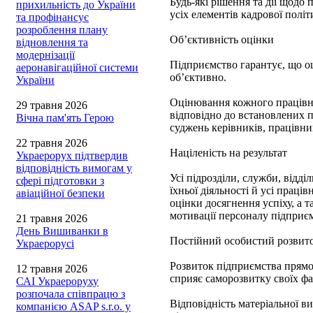
Будь-які рішення та дії щодо
прихильність до України
усіх елементів кадрової політ
та профінансує
розроблення плану
Об’єктивність оцінки
відновлення та
модернізації
Підприємство гарантує, що о
аеронавігаційної системи
об’єктивно.
України
Оцінювання кожного працівни
29 травня 2026
відповідно до встановлених 
Вічна пам'ять Герою
суджень керівників, працівни
22 травня 2026
Націленість на результат
Украерорух підтвердив
відповідність вимогам у
Усі підрозділи, служби, відді
сфері підготовки з
їхньої діяльності й усі праці
авіаційної безпеки
оцінки досягнення успіху, а т
мотивації персоналу підприє
21 травня 2026
День Вишиванки в
Постійний особистий розвиток
Украерорусі
Розвиток підприємства прямо 
12 травня 2026
сприяє саморозвитку своїх фах
САІ Украероруху
розпочала співпрацю з
Відповідність матеріальної ви
компанією ASAP s.r.o. у