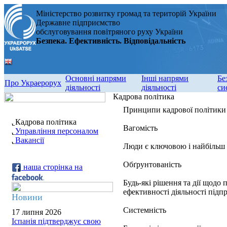
Міністерство розвитку громад та територій України
Державне підприємство
обслуговування повітряного руху України
Безпека. Ефективність. Відповідальність
Основні напрями
Інші напрями
Бе
Про Украерорух
діяльності
діяльності
си
Кадрова політика
Принципи кадрової політики
Кадрова політика
Вагомість
Управління персоналом
Вакансії
Люди є ключовою і найбільш
Обґрунтованість
наша сторінка на
Будь-які рішення та дії щодо
ефективності діяльності підп
Новини
Системність
17 липня 2026
Іспанія підтверджує свою