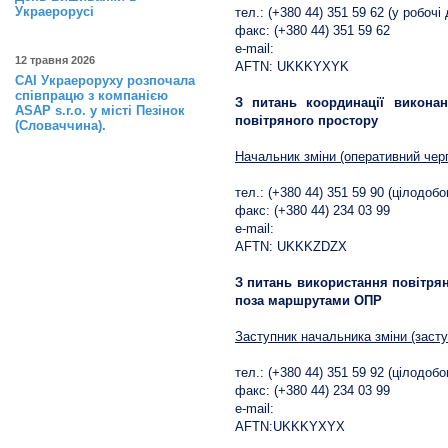
Украерорусі
тел.: (+380 44) 351 59 62 (у робочі 
факс: (+380 44) 351 59 62
e-mail:
12 травня 2026
AFTN: UKKKYXYK
САІ Украероруху розпочала
співпрацю з компанією
З питань координації викона
ASAP s.r.o. у місті Пезінок
повітряного простору
(Словаччина).
Начальник зміни (оперативний чер
тел.: (+380 44) 351 59 90 (цілодобо
факс: (+380 44) 234 03 99
e-mail:
AFTN: UKKKZDZX
З питань використання повітрян
поза маршрутами ОПР
Заступник начальника зміни (заст
тел.: (+380 44) 351 59 92 (цілодобо
факс: (+380 44) 234 03 99
e-mail:
AFTN:UKKKYXYX