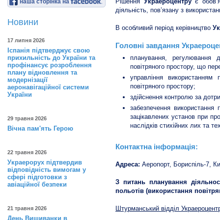
Рішення
Украероцентру
є обов’я
наша сторінка на
діяльність, пов’язану з використа
Новини
В особливий період керівництво
У
17 липня 2026
Головні завдання Украероце
Іспанія підтверджує свою
прихильність до України та
планування, регулювання д
профінансує розроблення
повітряного простору, що пер
плану відновлення та
управління використанням 
модернізації
повітряного простору;
аеронавігаційної системи
України
здійснення контролю за дотр
забезпечення використання п
зацікавлених установ при про
29 травня 2026
наслідків стихійних лих та т
Вічна пам'ять Герою
Контактна інформація:
22 травня 2026
Украерорух підтвердив
Адреса:
Аеропорт, Бориспіль-7, Ки
відповідність вимогам у
сфері підготовки з
З питань планування діяльнос
авіаційної безпеки
польотів (використання повітря
Штурманський відділ Украероцент
21 травня 2026
День Вишиванки в