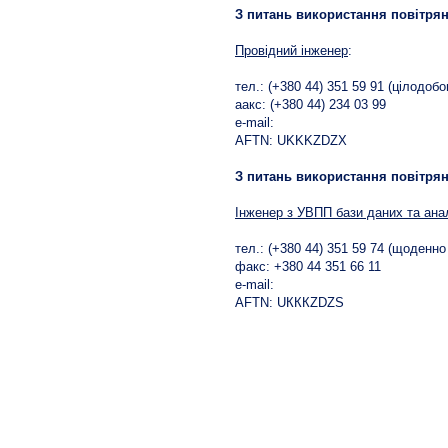
З питань використання повітрян
Провідний інженер
:
тел.: (+380 44) 351 59 91 (цілодобо
aакс: (+380 44) 234 03 99
e-mail:
AFTN: UKKKZDZX
З питань використання повітрян
Інженер з УВПП бази даних та ана
тел.: (+380 44) 351 59 74 (щоденн
факс: +380 44 351 66 11
е-mail:
AFTN: UКККZDZS