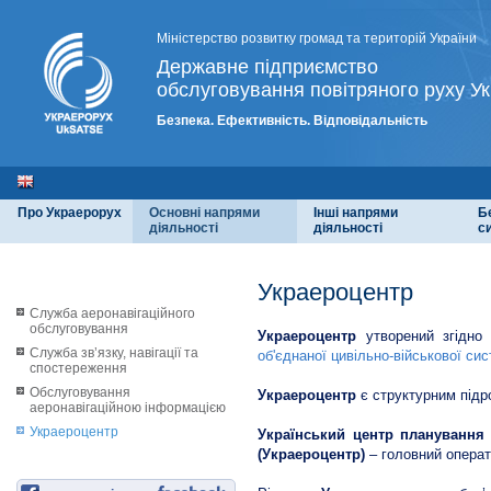
Міністерство розвитку громад та територій України
Державне підприємство
обслуговування повітряного руху Ук
Безпека. Ефективність. Відповідальність
Про Украерорух
Основні напрями
Інші напрями
Б
діяльності
діяльності
с
Украероцентр
Служба аеронавігаційного
обслуговування
Украероцентр
утворений згідно
Служба зв’язку, навігації та
об'єднаної цивільно-військової сис
спостереження
Обслуговування
Украероцентр
є структурним підр
аеронавігаційною інформацією
Украероцентр
Український центр планування 
(Украероцентр)
– головний операти