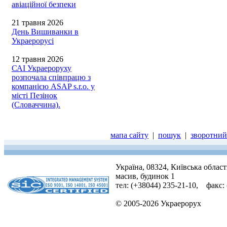
авіаційної безпеки
21 травня 2026
День Вишиванки в
Украерорусі
12 травня 2026
САІ Украероруху
розпочала співпрацю з
компанією ASAP s.r.o. у
місті Пезінок
(Словаччина).
мапа сайту
|
пошук
|
зворотний 
Україна, 08324, Київська облас
масив, будинок 1
тел: (+38044) 235-21-10, факс:
© 2005-2026 Украерорух