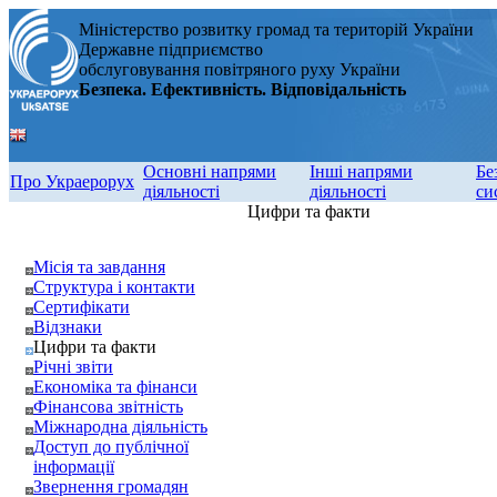
Міністерство розвитку громад та територій України
Державне підприємство
обслуговування повітряного руху України
Безпека. Ефективність. Відповідальність
Основні напрями
Інші напрями
Бе
Про Украерорух
діяльності
діяльності
си
Цифри та факти
Місія та завдання
Структура і контакти
Сертифікати
Відзнаки
Цифри та факти
Річні звіти
Економіка та фінанси
Фінансова звітність
Міжнародна діяльність
Доступ до публічної
інформації
Звернення громадян