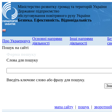
Міністерство розвитку громад та територій України
Державне підприємство
обслуговування повітряного руху України
Безпека. Ефективність. Відповідальність
Основні напрями
Інші напрями
Бе
Про Украерорух
діяльності
діяльності
си
Пошук на сайті
Форма пошуку
Слова для пошуку
Введіть ключове слово або фразу для пошуку.
мапа сайту
|
пошук
|
зворотний 