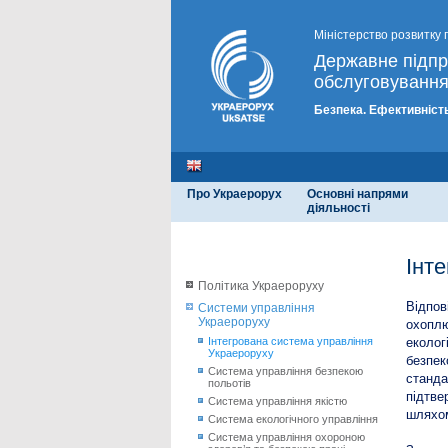
Міністерство розвитку 
Державне підп
обслуговування
Безпека. Ефективність
Про Украерорух
Основні напрями
діяльності
Інт
Політика Украероруху
Відпов
Системи управління
Украероруху
охоплю
Інтегрована система управління
еколог
Украероруху
безпек
Система управління безпекою
станда
польотів
підтве
Система управління якістю
шляхом
Система екологічного управління
Система управління охороною