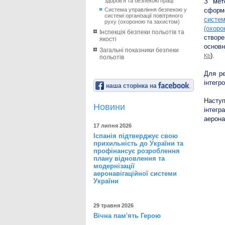
здоров’я та безпекою праці
З мет
Система управління безпекою у
сформо
системі організації повітряного
систем
руху (охороною та захистом)
(охоро
Інспекція безпеки польотів та
створе
якості
основн
Загальні показники безпеки
).
Kb
польотів
Для ре
інтегр
наша сторінка на
Наступ
Новини
інтегр
аерона
17 липня 2026
Іспанія підтверджує свою
прихильність до України та
профінансує розроблення
плану відновлення та
модернізації
аеронавігаційної системи
України
29 травня 2026
Вічна пам'ять Герою