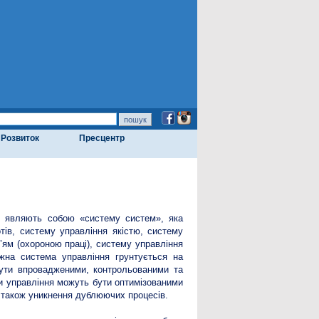
Розвиток
Пресцентр
ій являють собою «систему систем», яка
ів, систему управління якістю, систему
’ям (охороною праці), систему управління
ожна система управління грунтується на
 бути впровадженими, контрольованими та
и управління можуть бути оптимізованими
а також уникнення дублюючих процесів.