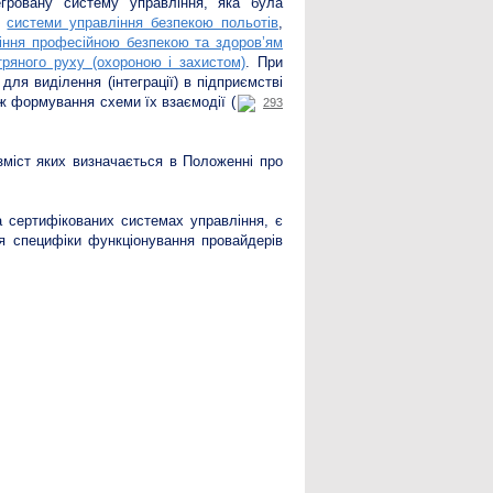
егровану систему управління, яка була
е
системи управління безпекою польотів
,
іння професійною безпекою та здоров’ям
тряного руху (охороною і захистом)
. При
для виділення (інтеграції) в підприємстві
ож формування схеми їх взаємодії (
293
 зміст яких визначається в Положенні про
а сертифікованих системах управління, є
ля специфіки функціонування провайдерів