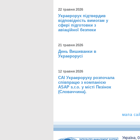
22 травня 2026
Украерорух підтвердив
відповідність вимогам у
сфері підготовки з
авіаційної безпеки
21 травня 2026
День Вишиванки в
Украерорусі
12 травня 2026
САІ Украероруху розпочала
співпрацю з компанією
ASAP s.r.o. у місті Пезінок
(Словаччина).
мапа са
Україна, 