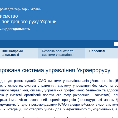
громад та територій України
риємство
 повітряного руху України
. Відповідальність
Інші напрями
Безпека польотів та
Персонал
діяльності
системи управління
егрована система управління Украероруху
ідно до рекомендацій ІСАО системи управління авіаційних організац
є 5 основних систем управління: систему управління безпекою польот
ічного управління, систему управління професійною безпекою та здоров
ою у системі організації повітряного руху (охороною і захистом). К
ртах і має чітко визначений перелік процесів (процедур), які мають
рдженими. Згідно з рекомендаціями ІСАО та європейських вимог систем
 їх інтеграції, що створить умови для їх ефективного функціонування, 