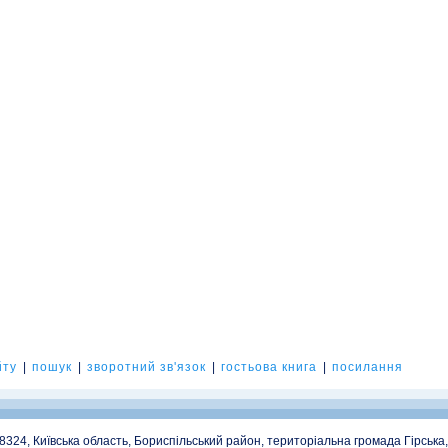
йту
|
пошук
|
зворотний зв'язок
|
гостьова книга
|
посилання
08324, Київська область, Бориспільський район, територіальна громада Гірська