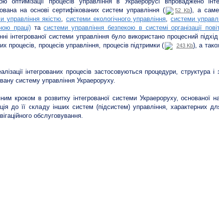
ою оптимізації процесів управління в Украерорусі впроваджено інт
вана на основі сертифікованих систем управління (
), а сам
52 Kb
и управління якістю
,
системи екологічного управління
,
системи управл
ною праці)
та
системи управління безпекою в системі організації пові
нні інтегрованої системи управління було використано процесний підхід 
их процесів, процесів управління, процесів підтримки (
), а так
243 Kb
алізації інтегрованих процесів застосовуються процедури, структура і
овану систему управління Украероруху.
ним кроком в розвитку інтегрованої системи Украероруху, основаної н
ація до її складу інших систем (підсистем) управління, характерних д
вігаційного обслуговування.