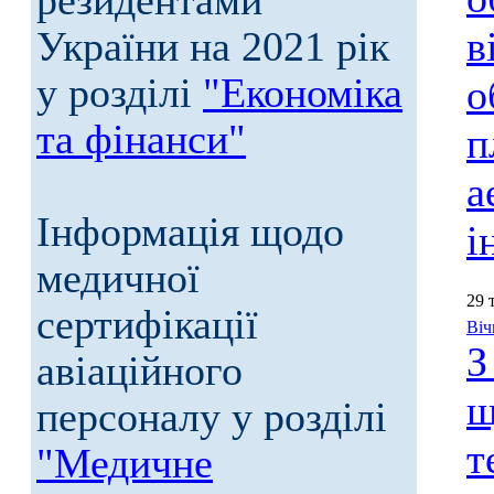
резидентами
України на 2021 рік
в
у розділі
"Економіка
о
та фінанси"
п
а
Інформація щодо
і
медичної
29 
сертифікації
Віч
З
авіаційного
щ
персоналу у розділі
т
"Медичне