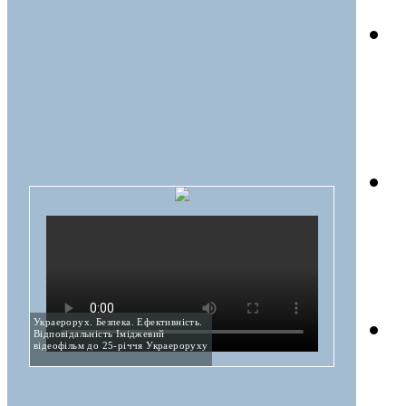
Украерорух. Безпека. Ефективність.
Відповідальність Іміджевий
відеофільм до 25-річчя Украероруху