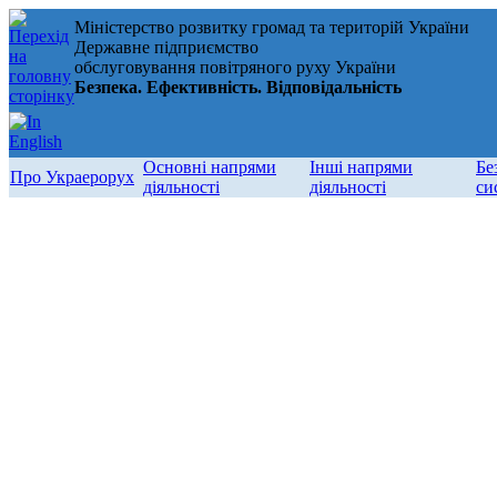
Міністерство розвитку громад та територій України
Державне підприємство
обслуговування повітряного руху України
Безпека. Ефективність. Відповідальність
Основні напрями
Інші напрями
Бе
Про Украерорух
діяльності
діяльності
си