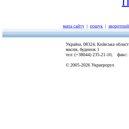
П
мапа сайту
|
пошук
|
зворотний 
Україна, 08324, Київська облас
масив, будинок 1
тел: (+38044) 235-21-10, факс:
© 2005-2026 Украерорух