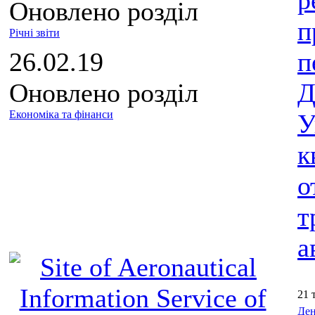
р
Оновлено розділ
п
Річні звіти
26.02.19
п
Оновлено розділ
Д
Економіка та фінанси
У
к
о
т
а
21 
Ден