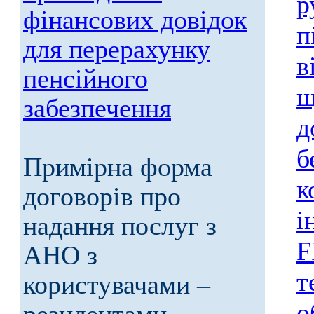
р
фінансових довідок
п
для перерахунку
в
пенсійного
щ
забезпечення
д
б
Примірна форма
к
договорів про
і
надання послуг з
F
АНО з
т
користувачами –
о