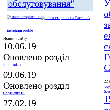
У
обслуговування"
о
наша сторінка на
з
instagram profile
е
Новини сайту
10.06.19
с
Оновлено розділ
Г
Річні звіти
С
09.06.19
22 
Оновлено розділ
Укр
без
Сертифікати
1
27.02.19