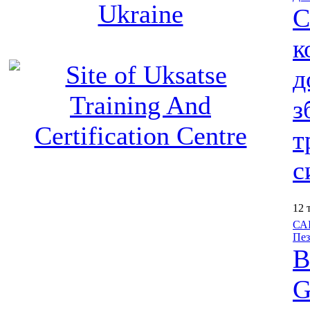
С
к
д
з
т
с
12 
САІ
Пез
В
G