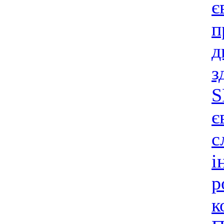
є
п
д
з
S
є
с
і
р
к