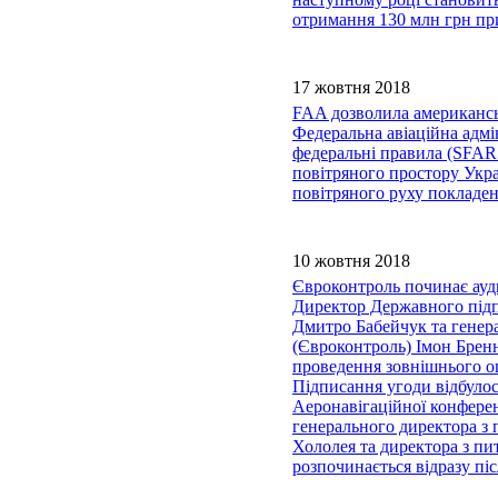
отримання 130 млн грн пр
17 жовтня 2018
FAA дозволила американсь
Федеральна авіаційна адм
федеральні правила (SFAR1
повітряного простору Укра
повітряного руху покладен
10 жовтня 2018
Євроконтроль починає ауд
Директор Державного підп
Дмитро Бабейчук та генера
(Євроконтроль) Імон Брен
проведення зовнішнього о
Підписання угоди відбулос
Аеронавігаційної конферен
генерального директора з 
Хололея та директора з пи
розпочинається відразу пі