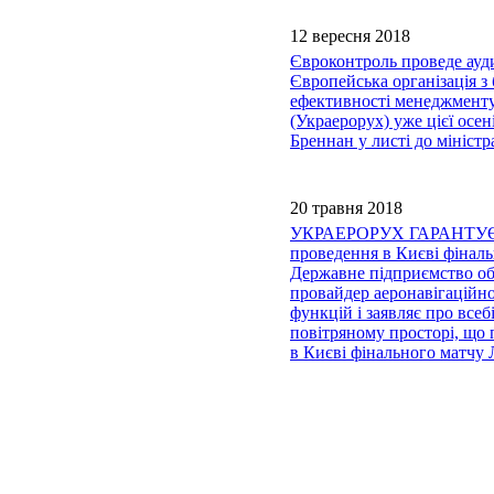
12 вересня 2018
Євроконтроль проведе ауди
Європейська організація з
ефективності менеджменту
(Украерорух) уже цієї осе
Бреннан у листі до мініст
20 травня 2018
УКРАЕРОРУХ ГАРАНТУЄ
проведення в Києві фінал
Державне підприємство об
провайдер аеронавігаційно
функцій і заявляє про всеб
повітряному просторі, що 
в Києві фінального матчу