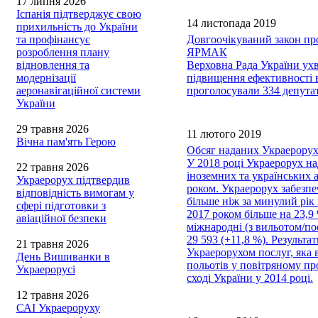
17 липня 2026
Іспанія підтверджує свою
14 листопада 2019
прихильність до України
та профінансує
Довгоочікуваний закон пр
розроблення плану
ЯРМАК
відновлення та
Верховна Рада України ух
модернізації
підвищення ефективності в
аеронавігаційної системи
проголосували 334 депута
України
29 травня 2026
11 лютого 2019
Вічна пам'ять Герою
Обсяг наданих Украерорухо
У 2018 році Украерорух на
22 травня 2026
іноземних та українських 
Украерорух підтвердив
роком. Украерорух забезпе
відповідність вимогам у
більше ніж за минулий рік 
сфері підготовки з
2017 роком більше на 23,9 
авіаційної безпеки
міжнародні (з вильотом/пос
29 593 (+11,8 %). Результ
21 травня 2026
Украерорухом послуг, яка 
День Вишиванки в
польотів у повітряному пр
Украерорусі
сході України у 2014 році.
12 травня 2026
САІ Украероруху