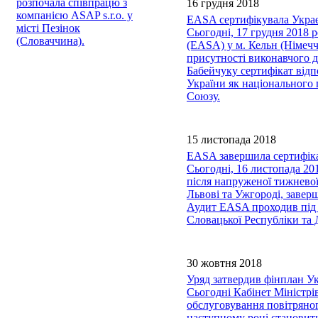
розпочала співпрацю з
16 грудня 2018
компанією ASAP s.r.o. у
EASA сертифікувала Укра
місті Пезінок
Сьогодні, 17 грудня 2018 р
(Словаччина).
(EASA) у м. Кельн (Німеч
присутності виконавчого 
Бабейчуку сертифікат відп
України як національного
Союзу.
15 листопада 2018
EASA завершила сертифікац
Сьогодні, 16 листопада 20
після напруженої тижневої
Львові та Ужгороді, завер
Аудит EASA проходив під 
Словацької Республіки та 
30 жовтня 2018
Уряд затвердив фінплан Ук
Сьогодні Кабінет Міністр
обслуговування повітряног
наступному році становить