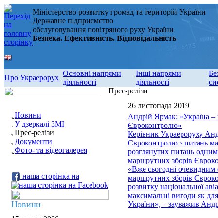
Міністерство розвитку громад та територій України
Державне підприємство
обслуговування повітряного руху України
Безпека. Ефективність. Відповідальність
Основні напрями
Інші напрями
Бе
Про Украерорух
діяльності
діяльності
си
Прес-релізи
26 листопада 2019
Новини
Андрій Ярмак: «Україна – 
У дзеркалі ЗМІ
Євроконтролю»
Прес-релізи
Керівник Украероруху Андр
Документи
Євроконтролю з питань мар
Фото- та відеогалерея
розглянутих питань одним 
маршрутних зборів Єврок
«Вже сьогодні очевидним є
наша сторінка на
маршрутних зборів Єврокон
розвитку національної аві
максимальні вигоди як для
Новини
України», – зауважив Ан